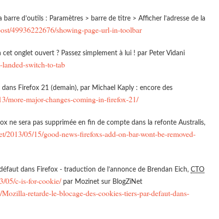
 barre d’outils : Paramètres > barre de titre > Afficher l’adresse de la
/post/49936222676/showing-page-url-in-toolbar
à cet onglet ouvert ? Passez simplement à lui ! par Peter Vidani
-landed-switch-to-tab
ans Firefox 21 (demain), par Michael Kaply : encore des
13/more-major-changes-coming-in-firefox-21/
ox ne sera pas supprimée en fin de compte dans la refonte Australis,
et/2013/05/15/good-news-firefoxs-add-on-bar-wont-be-removed-
 défaut dans Firefox - traduction de l’annonce de Brendan Eich,
CTO
/05/c-is-for-cookie/
par Mozinet sur BlogZiNet
6/Mozilla-retarde-le-blocage-des-cookies-tiers-par-defaut-dans-