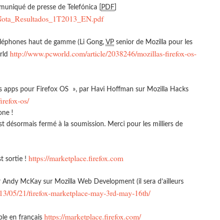
uniqué de presse de Telefónica [
PDF
]
sa/Nota_Resultados_1T2013_EN.pdf
 téléphones haut de gamme (Li Gong,
VP
senior de Mozilla pour les
http://www.pcworld.com/article/2038246/mozillas-firefox-os-
orld
s apps pour Firefox OS », par Havi Hoffman sur Mozilla Hacks
irefox-os/
one !
 désormais fermé à la soumission. Merci pour les milliers de
https://marketplace.firefox.com
t sortie !
ar Andy McKay sur Mozilla Web Development (il sera d’ailleurs
013/05/21/firefox-marketplace-may-3rd-may-16th/
https://marketplace.firefox.com/
ble en français