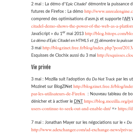
2 mai : La démo d’‘
Epic Citadel
’ démontre la puissance d
http://www.unrealengine.
futures de Firefox : La démo
comprend des optimisations d’asm.js et supporte l’
API
W
citadel-demo-shows-the-power-of-the-web-as-a-platfor
http://blog.bitops.com/bl
er
JavaScript » du 1
mai 2013
La démo d’Epic Citadel en HTML5 et
JS
démontre la puissan
http://blogzinet.free.fr/blog/index.php?post/201
3 mai
http://esquisses.cl
Esquisses de Clochix aussi du 3 mai
Vie privée
3 mai : Mozilla suit l’adoption du
Do Not Track
par les ut
http://blogzinet.free.fr/blog/i
Mozinet sur BlogZiNet
par-les-utilisateurs-de-Firefox
: Nouveau tableau de bo
https://blog.mozilla.org/
dénicher et à activer le
DNT
users-continue-to-seek-out-and-enable-dnt/
https://
=>
7 mai : Jonathan Mayer sur les négociations sur le «
Do 
http://www.adexchanger.com/ad-exchange-news/privacy