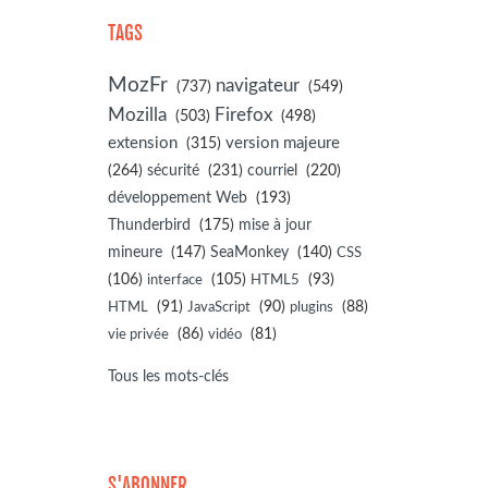
TAGS
MozFr
navigateur
(737)
(549)
Mozilla
Firefox
(503)
(498)
extension
(315)
version majeure
(264)
sécurité
(231)
courriel
(220)
développement Web
(193)
(175)
Thunderbird
mise à jour
(147)
(140)
mineure
SeaMonkey
CSS
(106)
(105)
(93)
interface
HTML5
(91)
(90)
(88)
HTML
JavaScript
plugins
(86)
(81)
vie privée
vidéo
Tous les mots-clés
S'ABONNER