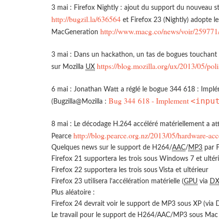
3 mai : Firefox Nightly : ajout du support du nouveau 
http://bugzil.la/636564
et Firefox 23 (Nightly) adopte l
http://www.macg.co/news/voir/259771/f
MacGeneration
3 mai : Dans un hackathon, un tas de bogues touchant l
https://blog.mozilla.org/ux/2013/05/poli
sur Mozilla
UX
6 mai : Jonathan Watt a réglé le bogue 344 618 : Impl
Bug 344 618 - Implement
<inpu
(Bugzilla@Mozilla :
8 mai : Le décodage H.264 accéléré matériellement a atte
http://blog.pearce.org.nz/2013/05/hardware-ac
Pearce
Quelques news sur le support de H264/
AAC
/
MP3
par F
Firefox 21 supportera les trois sous Windows 7 et ultér
Firefox 22 supportera les trois sous Vista et ultérieur
Firefox 23 utilisera l’accélération matérielle (
GPU
via
DX
Plus aléatoire :
Firefox 24 devrait voir le support de MP3 sous XP (via
Le travail pour le support de H264/AAC/MP3 sous Mac 