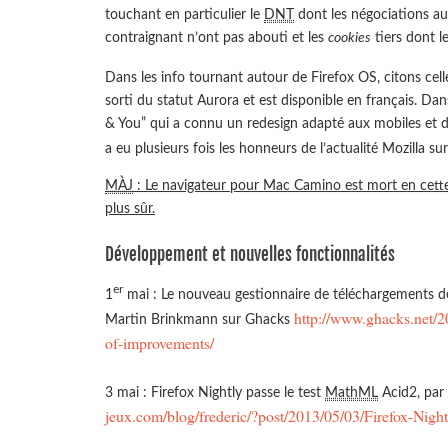
touchant en particulier le
DNT
dont les négociations a
contraignant n’ont pas abouti et les
cookies
tiers dont l
Dans les info tournant autour de Firefox OS, citons cel
sorti du statut Aurora et est disponible en français. Da
& You” qui a connu un redesign adapté aux mobiles et 
a eu plusieurs fois les honneurs de l’actualité Mozilla sur 
MÀJ
: Le navigateur pour Mac Camino est mort en cette f
plus sûr.
Développement et nouvelles fonctionnalités
er
1
mai : Le nouveau gestionnaire de téléchargements de 
http://www.ghacks.net/2
Martin Brinkmann sur Ghacks
of-improvements/
3 mai : Firefox Nightly passe le test
MathML
Acid2, par
jeux.com/blog/frederic/?post/2013/05/03/Firefox-Night