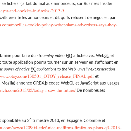
 se fiche si ça fait du mal aux annonceurs, sur Business Insider
ayer-and-cookies-in-firefox-2013-5
illa éreinte les annonceurs et dit qu’ils refusent de négocier, par
com/mozillas-cookie-policy-writer-slams-advertisers-says-they-
brairie pour faire du
streaming
vidéo
HD
affiché avec Web
GL
et
 : toute application pourra tourner sur un serveur en s’affichant en
he power of native
PC
applications to the Web, unveil next generation
//www.otoy.com/130501_OTOY_release_FINAL.pdf
et
 Mozilla) annonce ORBX.js codec WebGL et JavaScript aux usages
neich.com/2013/05/today-i-saw-the-future/
De nombreuses
e
disponibilité au 3
trimestre 2013, en Espagne, Colombie et
nt.com/news/120904-telef-nica-reaffirms-firefox-os-plans-q3-2013-