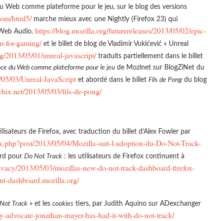
u Web comme plateforme pour le jeu, sur le blog des versions
com/html5/
marche mieux avec une Nightly (Firefox 23) qui
https://blog.mozilla.org/futurereleases/2013/05/02/epic-
eb Audio.
m-for-gaming/
et le billet de blog de Vladimir Vukićević « Unreal
og/2013/05/01/unreal-javascript/
traduits partiellement dans le billet
ce du Web comme plateforme pour le jeu
de Mozinet sur BlogZiNet du
3/05/03/Unreal-JavaScript
et abordé dans le billet
Fils de Pong
du blog
ochix.net/2013/05/03/fils-de-pong/
ilisateurs de Firefox, avec traduction du billet d’Alex Fowler par
ndex.php?post/2013/05/04/Mozilla-suit-l-adoption-du-Do-Not-Track-
rd pour
Do Not Track
: les utilisateurs de Firefox continuent à
privacy/2013/05/03/mozillas-new-do-not-track-dashboard-firefox-
dnt-dashboard.mozilla.org/
Not Track
» et les
cookies
tiers, par Judith Aquino sur ADexchanger
-advocate-jonathan-mayer-has-had-it-with-do-not-track/