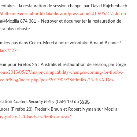
entaires : la restauration de session change, par David Rajchenbach-
://dutherenverseauborddelatable.wordpress.com/2013/05/21/add-on-
lla@Mozilla 874 381 – Nettoyer et documenter la restauration de
dra plus robuste
emiers pas dans Gecko. Merci à notre volontaire Arnaud Bienner !
l.la/875274
ir pour Firefox 25 : Australis et restauration de session, par Jorge
ddons/2013/05/27/major-compatibility-changes-coming-for-firefox-
.free.fr/blog/index.php?post/2013/05/28/Firefox-25-%3A-Des-
fication
Content Security Policy
(CSP) 1.0 du
W3C
rora (Firefox 23), Frederik Braun et Robert Nyman sur Mozilla
ty-policy-1-0-lands-in-firefox-aurora/