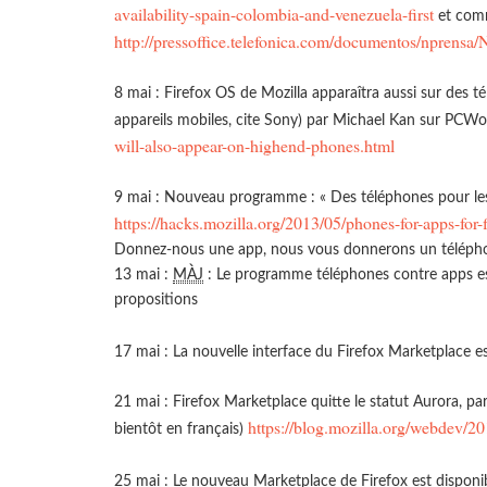
availability-spain-colombia-and-venezuela-first
et comm
http://pressoffice.telefonica.com/documentos/npren
8 mai : Firefox OS de Mozilla apparaîtra aussi sur des
appareils mobiles, cite Sony) par Michael Kan sur PCW
will-also-appear-on-highend-phones.html
9 mai : Nouveau programme : « Des téléphones pour le
https://hacks.mozilla.org/2013/05/phones-for-apps-for-f
Donnez-nous une app, nous vous donnerons un téléph
13 mai :
MÀJ
: Le programme téléphones contre apps est
propositions
17 mai : La nouvelle interface du Firefox Marketplace es
21 mai : Firefox Marketplace quitte le statut Aurora, p
https://blog.mozilla.org/webdev/2
bientôt en français)
25 mai : Le nouveau Marketplace de Firefox est disponi