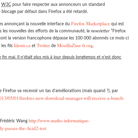
u
W3C
pour faire respecter aux annonceurs un standard
e blocage par défaut dans Firefox a été retardé.
Firefox Marketplace
les annonçant la nouvelle interface du
qui est
ns les nouvelles des efforts de la communauté, la
newsletter
“Firefox
dont la version francophone dépasse les 100 000 abonnés ce mois-ci
Identi.ca
Twitter
MozillaZine-fr.org
les fils
et
de
.
in mai. Il n’était plus mis à jour depuis longtemps et n’est donc
Firefox va recevoir un tas d’améliorations (mais quand ?), par
013/05/01/firefoxs-new-download-manager-will-receive-a-bunch-
http://www.maths-informatique-
 Frédéric Wang
ly-passes-the-Acid2-test