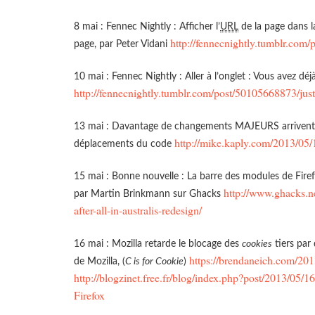
8 mai : Fennec Nightly : Afficher l’
URL
de la page dans la
http://fennecnightly.tumblr.com
page, par Peter Vidani
10 mai : Fennec Nightly : Aller à l’onglet : Vous avez déj
http://fennecnightly.tumblr.com/post/50105668873/just
13 mai : Davantage de changements MAJEURS arrivent d
http://mike.kaply.com/2013/05/
déplacements du code
15 mai : Bonne nouvelle : La barre des modules de Firef
http://www.ghacks.n
par Martin Brinkmann sur Ghacks
after-all-in-australis-redesign/
16 mai : Mozilla retarde le blocage des
cookies
tiers par
https://brendaneich.com/2013
de Mozilla, (
C is for Cookie
)
http://blogzinet.free.fr/blog/index.php?post/2013/05/1
Firefox