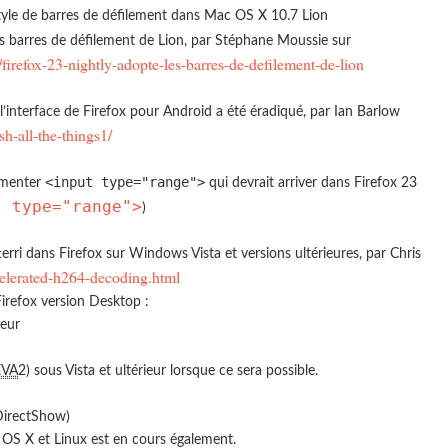
style de barres de défilement dans Mac OS X 10.7 Lion
es barres de défilement de Lion, par Stéphane Moussie sur
irefox-23-nightly-adopte-les-barres-de-defilement-de-lion
’interface de Firefox pour Android a été éradiqué, par Ian Barlow
sh-all-the-things1/
<input type="range">
émenter
qui devrait arriver dans Firefox 23
t type="range">
)
rri dans Firefox sur Windows Vista et versions ultérieures, par Chris
celerated-h264-decoding.html
irefox version Desktop :
ieur
VA
2) sous Vista et ultérieur lorsque ce sera possible.
 DirectShow)
OS X et Linux est en cours également.