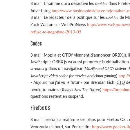
8 mai : L’homme qui a désactivé les
cookies
dans Firefox
http://www.businessinsider.com/jonathan-m
Advertising
8 mai : Le rédacteur de la politique sur les
cookies
de Moz
http://www.webpronews.
Zach Walton sur WebProNews
refuse-to-negotiate-2013-05
Codec
3 mai : Mozilla et OTOY viennent d’annoncer ORBX.js, li
JavaScript : ORBX.js va aussi permettre la virtualisation
streaming
dans un navigateur (
Mozilla and OTOY deliver t
http:
JavaScript video codec for movies and cloud gaming
)
« Aujourd’hui j’ai vu le futur » par Brendan Eich (
CTO
de
https://brenda
révolutionnaires (
Today I Saw The Future
)
questions restent en suspend.
Firefox OS
8 mai : Telefónica réaffirme ses plans pour Firefox OS : 
http://www.pocket-li
Venezuela d’abord, sur Pocket-lint