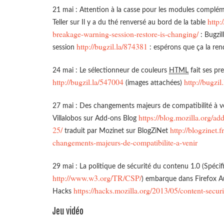
21 mai : Attention à la casse pour les modules complém
http
Teller sur Il y a du thé renversé au bord de la table
breakage-warning-session-restore-is-changing/
: Bugzi
http://bugzil.la/874381
session
: espérons que ça la ren
24 mai : Le sélectionneur de couleurs
HTML
fait ses pr
http://bugzil.la/547004
http://bugzi
(images attachées)
27 mai : Des changements majeurs de compatibilité à ven
https://blog.mozilla.org/a
Villalobos sur Add-ons Blog
25/
http://blogzinet
traduit par Mozinet sur BlogZiNet
changements-majeurs-de-compatibilite-a-venir
29 mai : La politique de sécurité du contenu 1.0 (Spéci
http://www.w3.org/TR/CSP/
) embarque dans Firefox Au
https://hacks.mozilla.org/2013/05/content-securi
Hacks
Jeu vidéo