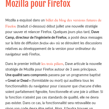
Mozilla pour Firefox
billet du blog des versions futures de
Mozilla a esquissé dans un
Firefox
(traduit ci-dessous) début juillet une nouvelle stratégie
pour sauver et relancer Firefox. Quelques jours plus tard,
Dave
Camp, directeur de l’ingénierie de Firefox
, a posté deux messages
sur la liste de diffusion
firefox-dev
où se déroulent les discussions
relatives au développement de la version pour ordinateur du
navigateur web Firefox.
les trois piliers
Dans le premier intitulé
, Dave articule la nouvelle
stratégie de Mozilla pour Firefox autour de 3 axes principaux.
Une qualité sans compromis
passera par un programme baptisé
« Great or Dead »
(formidable ou mort) qui auditera tous les
fonctionnalités du navigateur pour s’assurer que chacune d’elles
soient parfaitement fignolée, fonctionnelle et une joie à utiliser. Si
la fonction n’atteint pas ces standards de qualité, elle ne devra
pas exister. Dans ce cas, la fonctionnalité sera retravaillée ou
sinon son code devra être retiré. Alors, il faudra trouver un