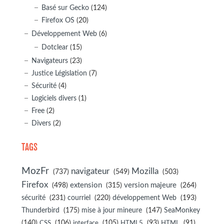
Basé sur Gecko
(124)
Firefox OS
(20)
Développement Web
(6)
Dotclear
(15)
Navigateurs
(23)
Justice Législation
(7)
Sécurité
(4)
Logiciels divers
(1)
Free
(2)
Divers
(2)
TAGS
MozFr
navigateur
Mozilla
(737)
(549)
(503)
Firefox
(498)
extension
(315)
version majeure
(264)
sécurité
(231)
courriel
(220)
développement Web
(193)
(175)
(147)
Thunderbird
mise à jour mineure
SeaMonkey
(140)
(106)
(105)
(93)
(91)
CSS
interface
HTML5
HTML