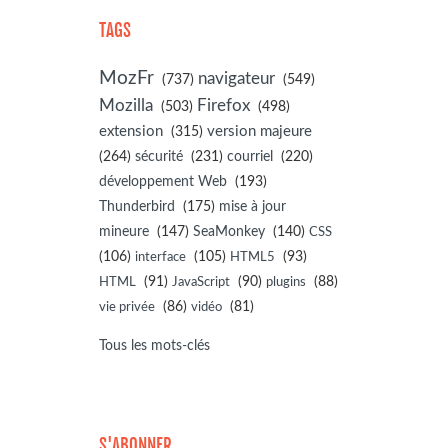
TAGS
MozFr
navigateur
(737)
(549)
Mozilla
Firefox
(503)
(498)
extension
(315)
version majeure
(264)
sécurité
(231)
courriel
(220)
développement Web
(193)
(175)
Thunderbird
mise à jour
(147)
(140)
mineure
SeaMonkey
CSS
(106)
(105)
(93)
interface
HTML5
(91)
(90)
(88)
HTML
JavaScript
plugins
(86)
(81)
vie privée
vidéo
Tous les mots-clés
S'ABONNER