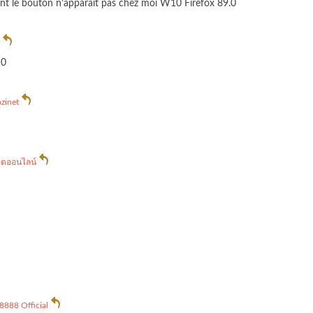
ant le bouton n’apparait pas chez moi W10 Firefox 89.0
a
10
zinet
อตออนไลน์
888 Official