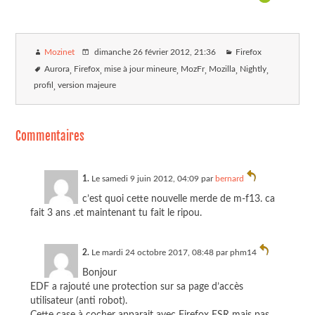
Mozinet
dimanche 26 février 2012
, 21:36
Firefox
Aurora
Firefox
mise à jour mineure
MozFr
Mozilla
Nightly
profil
version majeure
Commentaires
1.
Le samedi 9 juin 2012, 04:09 par
bernard
c’est quoi cette nouvelle merde de m-f13. ca
fait 3 ans .et maintenant tu fait le ripou.
2.
Le mardi 24 octobre 2017, 08:48 par
phm14
Bonjour
EDF a rajouté une protection sur sa page d’accès
utilisateur (anti robot).
Cette case à cocher apparait avec Firefox ESR mais pas