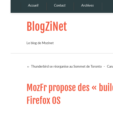
Accueil
Contact
Archives
BlogZiNet
Le blog de Mozinet
Thunderbird se réorganise au Sommet de Toronto
-
Cana
MozFr propose des « bui
Firefox OS