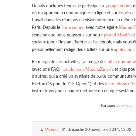
groupe comm
Depuis quelques temps, je participe au
de
où on apprend à communiquer en ligne et sur les réseau
travail dans des réunions en visioconférence en même 
3 novembre
Mamie F
Paris. Depuis le
, avec notre égérie
portail MozFr
semaine que nous poussons sur notre
et
sociaux (pour l’instant Twitter et Facebook, mais vous êt
application
personnellement rédigé deux billets sur une
billet d’annon
En marge de ces activités, j’ai rédigé des
article pour MozillaZine-fr
(avec une
FAQ
),
et plus pour
d’autres, qui a créé un système de
builds
communautaires
instructions d’in
Firefox OS pour le ZTE Open C) et des
instructions pour chaque méthode ou chaque système d’e
Partager ce billet :
Mozinet
dimanche 30 novembre 2014
, 12:32