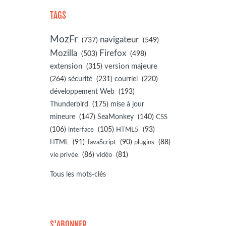
TAGS
MozFr
navigateur
(737)
(549)
Mozilla
Firefox
(503)
(498)
extension
(315)
version majeure
(264)
sécurité
(231)
courriel
(220)
développement Web
(193)
(175)
Thunderbird
mise à jour
(147)
(140)
mineure
SeaMonkey
CSS
(106)
(105)
(93)
interface
HTML5
(91)
(90)
(88)
HTML
JavaScript
plugins
(86)
(81)
vie privée
vidéo
Tous les mots-clés
S'ABONNER