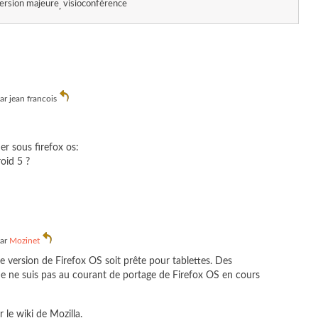
ersion majeure
visioconférence
par
jean francois
er sous firefox os:
oid 5 ?
par
Mozinet
e version de Firefox OS soit prête pour tablettes. Des
 Je ne suis pas au courant de portage de Firefox OS en cours
 le wiki de Mozilla.