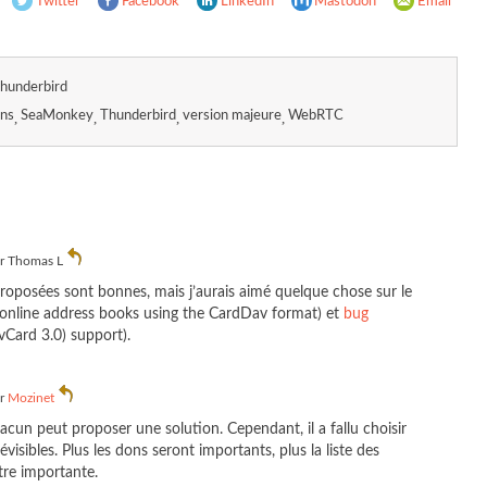
Twitter
Facebook
LinkedIn
Mastodon
Email
hunderbird
ens
SeaMonkey
Thunderbird
version majeure
WebRTC
ar
Thomas L
roposées sont bonnes, mais j’aurais aimé quelque chose sur le
online address books using the CardDav format) et
bug
Card 3.0) support).
ar
Mozinet
chacun peut proposer une solution. Cependant, il a fallu choisir
évisibles. Plus les dons seront importants, plus la liste des
tre importante.