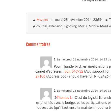
Partager ce billet :
Mozinet
mardi 25 novembre 2014
, 23:59
T
courriel
extension
Lightning
MozFr
Mozilla
Mozilli
Commentaires
1.
Le mercredi 26 novembre 2014, 14:25 p
Pour Thunderbird, les améliorations p
carnet d’adresses :
bug 546932
(Add support for 
29106
(Address book should have full RFC2426 (v
2.
Le mercredi 26 novembre 2014, 14:50 p
@
Thomas L
: C’est du logiciel libre, 
les priorités avec le budget et les participations pr
nouveautés (qu’il faut ensuite maintenir) pourra ê