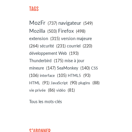
TAGS
MozFr
navigateur
(737)
(549)
Mozilla
Firefox
(503)
(498)
extension
(315)
version majeure
(264)
sécurité
(231)
courriel
(220)
développement Web
(193)
(175)
Thunderbird
mise à jour
(147)
(140)
mineure
SeaMonkey
CSS
(106)
(105)
(93)
interface
HTML5
(91)
(90)
(88)
HTML
JavaScript
plugins
(86)
(81)
vie privée
vidéo
Tous les mots-clés
S'ABONNER