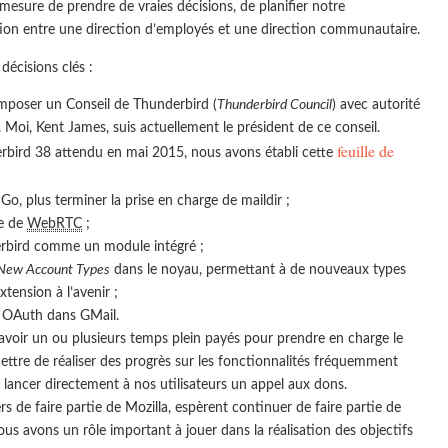
 mesure de prendre de vraies décisions, de planifier notre
tion entre une direction d’employés et une direction communautaire.
écisions clés :
omposer un Conseil de Thunderbird (
Thunderbird Council
) avec autorité
Moi, Kent James, suis actuellement le président de ce conseil.
feuille de
rbird 38 attendu en mai 2015, nous avons établi cette
o, plus terminer la prise en charge de maildir ;
ge de
WebRTC
;
erbird comme un module intégré ;
New Account Types
dans le noyau, permettant à de nouveaux types
xtension à l’avenir ;
on OAuth dans GMail.
oir un ou plusieurs temps plein payés pour prendre en charge le
mettre de réaliser des progrès sur les fonctionnalités fréquemment
 lancer directement à nos utilisateurs un appel aux dons.
rs de faire partie de Mozilla, espèrent continuer de faire partie de
ous avons un rôle important à jouer dans la réalisation des objectifs