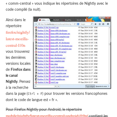
«
comm-central
» vous indique les répertoires de Nightly avec le
code compilé (la nuit).
Ainsi dans le
répertoire
firefox/nightly/
latest-mozilla-
central-l10n
vous trouverez
les dernières
versions locales
de
Firefox dans
le canal
Nightly
. Pensez
à la recherche
dans la page (
) pour trouver les versions francophones
Ctrl + F
dont le code de langue est « fr ».
Pour Firefox Nightly pour Android, le répertoire
mobile/nightly/latest-mozilla-central-android-l10n/
contient les