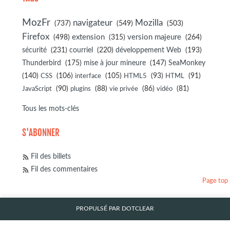
MozFr
navigateur
Mozilla
(737)
(549)
(503)
Firefox
(498)
extension
(315)
version majeure
(264)
sécurité
(231)
courriel
(220)
développement Web
(193)
(175)
(147)
Thunderbird
mise à jour mineure
SeaMonkey
(140)
(106)
(105)
(93)
(91)
CSS
interface
HTML5
HTML
(90)
(88)
(86)
(81)
JavaScript
plugins
vie privée
vidéo
Tous les mots-clés
S'ABONNER
Fil des billets
Fil des commentaires
Page top
PROPULSÉ PAR
DOTCLEAR