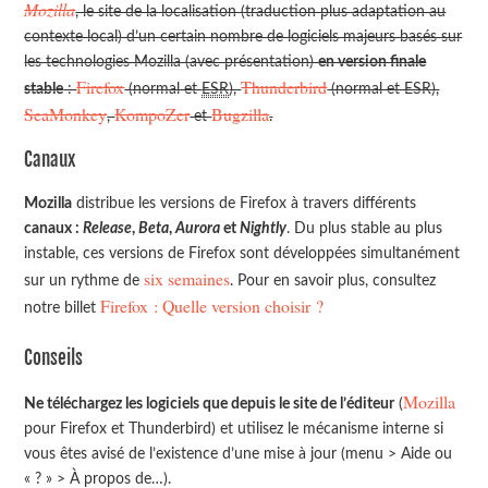
Mozilla
, le site de la localisation (traduction plus adaptation au
contexte local) d’un certain nombre de logiciels majeurs basés sur
les technologies Mozilla (avec présentation)
en version finale
Firefox
Thunderbird
stable
:
(normal et
ESR
),
(normal et ESR),
SeaMonkey
KompoZer
Bugzilla
,
et
.
Canaux
Mozilla
distribue les versions de Firefox à travers différents
canaux :
Release
,
Beta
,
Aurora
et
Nightly
. Du plus stable au plus
instable, ces versions de Firefox sont développées simultanément
six semaines
sur un rythme de
. Pour en savoir plus, consultez
Firefox : Quelle version choisir ?
notre billet
Conseils
Mozilla
Ne téléchargez les logiciels que depuis le site de l’éditeur
(
pour Firefox et Thunderbird) et utilisez le mécanisme interne si
vous êtes avisé de l’existence d’une mise à jour (menu > Aide ou
« ? » > À propos de…).