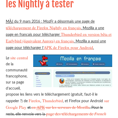
les Nightly à tester
MÀJ
du 9 mars 2016 : MozFr a désormais une page de
téléchargement de Firefox Nightly en français
. Mozilla a une
Thunderbird en version bêta et
page en français pour télécharger
Earlybird (équivalent Aurora) en français
. Mozilla a aussi une
APK de Firefox pour Android
page pour télécharger l’
.
site central
Le
de la
communauté
francophone,
sur sa page
d’accueil,
propose les liens vers le téléchargement (gratuit, faut-il le
Firefox
Thunderbird
sur
rappeler ?) de
,
, et Firefox pour Android
Google Play
en
APK
sur les serveurs de Mozilla
et
. Pour le
page des téléchargements de
French
reste, elle renvoie vers la