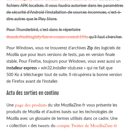
fichiers APK localisés. Il vous faudra autoriser dans les paramètres
de sécurité d’Android l’installation de sources inconnues, c’est-à-
dire autres que le Play Store.
Pour Thunderbird, c’est dans le répertoire
thunderbird/nightly/latest-comm-central-l10n
qu’il faut chercher.
Pour Windows, vous ne trouverez d’archives
Zip
des logiciels de
Mozilla que pour leurs versions de tests, pas en version finale
stable. Pour Firefox, toujours pour Windows, vous avez aussi un
installeur express
«
win32.installer-stub.exe
» qui ne fait que
500 Ko à télécharger tout de suite. Il récupérera la bonne version
de Firefox avant de l’installer.
Actu des sorties en continu
page des produits
Une
du site MozillaZine-fr vous présente les
produits de Mozilla et d’autres basés sur les technologies de
Mozilla avec un glossaire de termes utilisés dans ce cadre. Une
compte Twitter de MozillaZine-fr
« collection » des
tweets
du