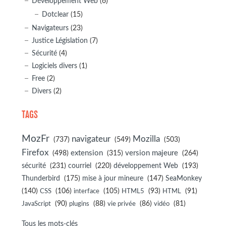
Développement Web
(6)
Dotclear
(15)
Navigateurs
(23)
Justice Législation
(7)
Sécurité
(4)
Logiciels divers
(1)
Free
(2)
Divers
(2)
TAGS
MozFr
navigateur
Mozilla
(737)
(549)
(503)
Firefox
(498)
extension
(315)
version majeure
(264)
sécurité
(231)
courriel
(220)
développement Web
(193)
(175)
(147)
Thunderbird
mise à jour mineure
SeaMonkey
(140)
(106)
(105)
(93)
(91)
CSS
interface
HTML5
HTML
(90)
(88)
(86)
(81)
JavaScript
plugins
vie privée
vidéo
Tous les mots-clés