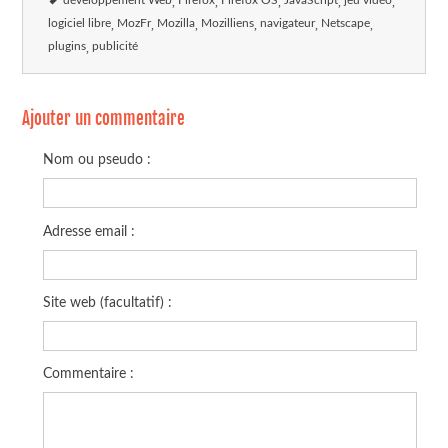
développement Web
Firefox
Firefox OS
JavaScript
jeu vidéo
logiciel libre
MozFr
Mozilla
Mozilliens
navigateur
Netscape
plugins
publicité
Ajouter un commentaire
Nom ou pseudo :
Adresse email :
Site web (facultatif) :
Commentaire :