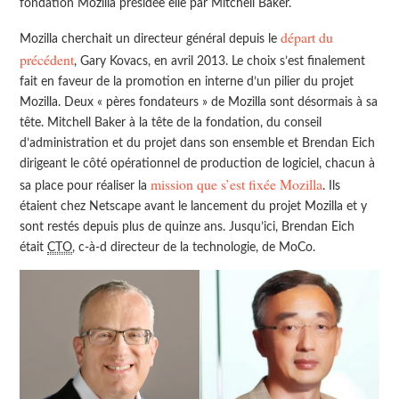
fondation Mozilla présidée elle par Mitchell Baker.
départ du
Mozilla cherchait un directeur général depuis le
précédent
, Gary Kovacs, en avril 2013. Le choix s’est finalement
fait en faveur de la promotion en interne d’un pilier du projet
Mozilla. Deux « pères fondateurs » de Mozilla sont désormais à sa
tête. Mitchell Baker à la tête de la fondation, du conseil
d’administration et du projet dans son ensemble et Brendan Eich
dirigeant le côté opérationnel de production de logiciel, chacun à
mission que s’est fixée Mozilla
sa place pour réaliser la
. Ils
étaient chez Netscape avant le lancement du projet Mozilla et y
sont restés depuis plus de quinze ans. Jusqu’ici, Brendan Eich
était
CTO
, c-à-d directeur de la technologie, de MoCo.