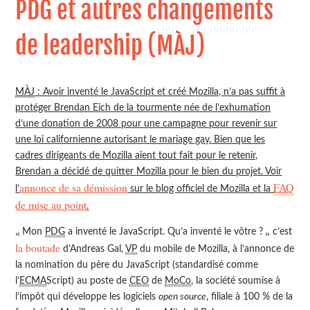
PDG et autres changements
de leadership (MÀJ)
MÀJ
: Avoir inventé le JavaScript et créé Mozilla, n’a pas suffit à
protéger Brendan Eich de la tourmente née de l’exhumation
d’une donation de 2008 pour une campagne pour revenir sur
une loi californienne autorisant le mariage gay. Bien que les
cadres dirigeants de Mozilla aient tout fait pour le retenir,
Brendan a décidé de quitter Mozilla pour le bien du projet. Voir
annonce de sa démission
FAQ
l’
sur le blog officiel de Mozilla et la
de mise au point
.
c’est
Mon
PDG
a inventé le JavaScript. Qu’a inventé le vôtre ?
la boutade
d’Andreas Gal,
VP
du mobile de Mozilla, à l’annonce de
la nomination du père du JavaScript (standardisé comme
l’
ECMA
Script) au poste de
CEO
de
MoCo
, la société soumise à
l’impôt qui développe les logiciels
open source
, filiale à 100 % de la