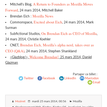
A Return to Founders as Mozilla Moves
Mitchell's Blog,
Forward
, 24 mars 2014, Mitchell Baker
Mozilla News
Brendan Eich :
Excited about Eich
Commonspace,
, 24 mars 2014, Mark
Surman
On Brendan Eich as CEO of Mozilla
Subfictional Studios,
,
24 mars 2014, Christie Koehler
Brendan Eich, Mozilla’s alpha nerd, takes over as
CNET,
CEO (Q&A)
, 24 mars 2014, Stephen Shankland
Welcome Brendan!
<Glazblog/>,
, 25 mars 2014, Daniel
Glazman
Partager ce billet :
Twitter
Facebook
LinkedIn
Mastodon
Email
Mozinet
mardi 25 mars 2014
, 00:56
Mozilla