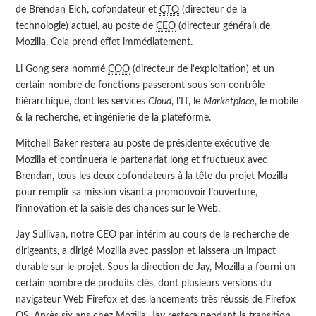
de Brendan Eich, cofondateur et
CTO
(directeur de la
technologie) actuel, au poste de
CEO
(directeur général) de
Mozilla. Cela prend effet immédiatement.
Li Gong sera nommé
COO
(directeur de l’exploitation) et un
certain nombre de fonctions passeront sous son contrôle
hiérarchique, dont les services
Cloud
, l’IT, le
Marketplace
, le mobile
& la recherche, et ingénierie de la plateforme.
Mitchell Baker restera au poste de présidente exécutive de
Mozilla et continuera le partenariat long et fructueux avec
Brendan, tous les deux cofondateurs à la tête du projet Mozilla
pour remplir sa mission visant à promouvoir l’ouverture,
l’innovation et la saisie des chances sur le Web.
Jay Sullivan, notre CEO par intérim au cours de la recherche de
dirigeants, a dirigé Mozilla avec passion et laissera un impact
durable sur le projet. Sous la direction de Jay, Mozilla a fourni un
certain nombre de produits clés, dont plusieurs versions du
navigateur Web Firefox et des lancements très réussis de Firefox
OS. Après six ans chez Mozilla, Jay restera pendant la transition