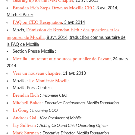
, 10 avr. 2013
Brendan Eich Steps Down as Mozilla CEO
, 3 avr. 2014,
Mitchell Baker
FAQ on CEO Resignation
, 5 avr. 2014
Démission de Brendan Eich : des questions et les
MozFr,
réponses de Mozilla
, 8 avr. 2014, traduction communautaire de
la FAQ de Mozilla
Section Presse Mozilla :
Mozilla : un retour aux sources pour aller de l’avant
, 24 mars
2014
Vers un nouveau chapitre
, 11 avr. 2013
Le Manifeste Mozilla
Mozilla :
Mozilla Press Center :
Brendan Eich
:
Incoming CEO
Mitchell Baker
:
Executive Chairwoman, Mozilla Foundation
Li Gong
:
Incoming COO
Andreas Gal
:
Vice President of Mobile
Jay Sullivan
:
Acting CEO and Chief Operating Officer
Mark Surman
:
Executive Director, Mozilla Foundation