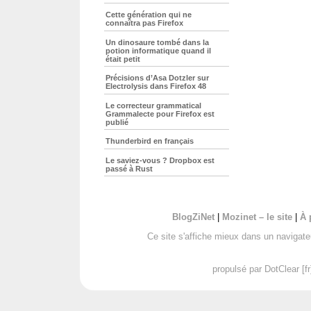
Cette génération qui ne
connaîtra pas Firefox
Un dinosaure tombé dans la
potion informatique quand il
était petit
Précisions d’Asa Dotzler sur
Electrolysis dans Firefox 48
Le correcteur grammatical
Grammalecte pour Firefox est
publié
Thunderbird en français
Le saviez-vous ? Dropbox est
passé à Rust
BlogZiNet
|
Mozinet – le site
|
À 
Ce site s'affiche mieux dans un navigat
propulsé par DotClear