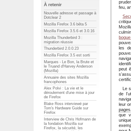
pruden
À retenir
feu, a
Nouvelle adresse et passage à
Secu
Dotclear 2
critiqu
Mozilla Firefox 3.6 bêta 5
Mozill
Mozilla Firefox 3.5.6 et 3.0.16
culmi
bogue
Mozilla Thunderbird 3 :
migration réussie
pouve
les d
Thunderbird 2.0.0.23
pouvez
Mozilla Firefox 3.5 est sorti
navi
Marques - Le Bon, la Brute et
identi
le Truand d'Harvey Anderson
peut 
(Mozilla)
s'assu
Annuaire des sites Mozilla
certif
francophones
Le s
Alex Polvi : La vie et le
déroulement d'une mise à jour
de l'
de Firefox
naviga
Blake Ross interviewé par
leur o
Tom's Hardware Guide sur
pages
Firefox
que v
Interview de Chris Hofmann de
uniqu
la fondation Mozilla sur
exemp
Firefox, la sécurité, les
pour M