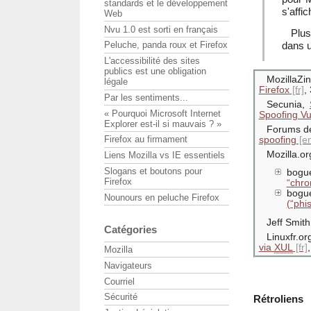
standards et le développement
s'affi
Web
Nvu 1.0 est sorti en français
Plus
dans 
Peluche, panda roux et Firefox
L'accessibilité des sites
publics est une obligation
MozillaZi
légale
Firefox
,
Par les sentiments...
Secunia,
« Pourquoi Microsoft Internet
Spoofing Vul
Explorer est-il si mauvais ? »
Forums de
Firefox au firmament
spoofing
Mozilla.or
Liens Mozilla vs IE essentiels
Slogans et boutons pour
bogu
Firefox
“chro
bogu
Nounours en peluche Firefox
(“phi
Jeff Smith
Catégories
Linuxfr.or
via
XUL
Mozilla
Navigateurs
Courriel
Sécurité
Rétroliens