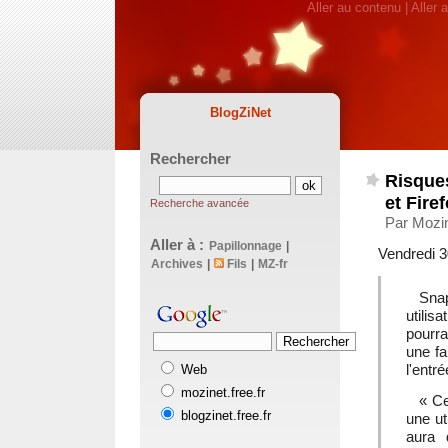
Aller au contenu
|
Aller 
BlogZiNet
Rechercher
Risques
et Fire
Recherche avancée
Par Mozin
Aller à :
Papillonnage
|
Vendredi 3
Archives
|
Fils
|
MZ-fr
Sna
utili
pourra
une fa
l'entr
Web
mozinet.free.fr
« Ce
blogzinet.free.fr
une ut
aura 