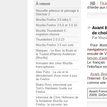
NB
:
Fica
À retenir
d'
herbe aux
Nouvelle adresse et passage à
Dotclear 2
Mozilla Firefox 3.6 bêta 5
Mozilla Firefox 3.5.6 et 3.0.16
Avant B
Mozilla Thunderbird 3 :
de cho
migration réussie
Par Mozin
Thunderbird 2.0.0.23
Pour illus
Mozilla Firefox 3.5 est sorti
navigateurs
Marques - Le Bon, la Brute et
ensuite de V
le Truand d'Harvey Anderson
(Mozilla)
besoin d'aid
Le français 
Annuaire des sites Mozilla
l'interface s
francophones
Alex Polvi : La vie et le
Avant Bro
déroulement d'une mise à jour
l'Internet E
de Firefox
comme une g
Blake Ross interviewé par
Tom's Hardware Guide sur
Avant Forc
Firefox
2009, DrDr
Interview de Chris Hofmann de
la fondation Mozilla sur
Firefox, la sécurité, les