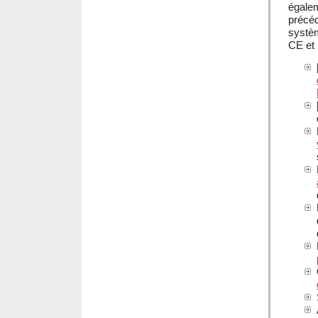
égale
précé
systèm
CE et