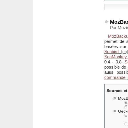
MozBac
Par Mozin
MozBack
permet de s
basées sur
Sunbird
SeaMonkey
0.4 - 0.8,
S
possible de 
aussi poss
commande
Sources et
MozB
Geck