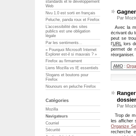
standards et le développement
Web
Gagner 
Nvu 1.0 est sorti en français
Par Mozin
Peluche, panda roux et Firefox
L'accessibilité des sites
Avec la mu
publics est une obligation
écrivant du t
légale
peut se tro
Par les sentiments...
l'
URL
lors d
permet de m
« Pourquoi Microsoft Internet
Explorer est-il si mauvais ? »
réorganiser.
Firefox au firmament
AMO
:
Orga
Liens Mozilla vs IE essentiels
Slogans et boutons pour
Firefox
Nounours en peluche Firefox
Ranger 
dossie
Catégories
Par Mozin
Mozilla
Trop de mo
Navigateurs
les afficher
Courriel
Organize Se
Sécurité
recherche e