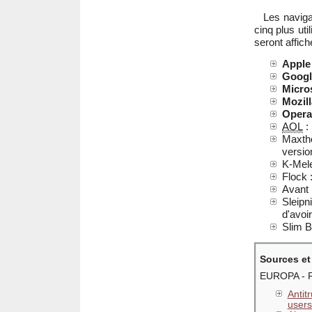
Les naviga
cinq plus uti
seront affich
Apple 
Googl
Micros
Mozill
Opera
AOL
:
Maxtho
versio
K-Mele
Flock 
Avant 
Sleipn
d'avoi
Slim B
Sources et
EUROPA - Pr
Antit
users