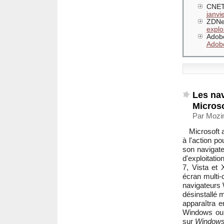
CNET
janvi
ZDNe
explo
Adob
Adob
Les nav
Microso
Par Mozi
Microsoft 
à l'action p
son navigat
d'exploitati
7, Vista et 
écran multi-
navigateurs 
désinstallé 
apparaîtra e
Windows ou 
sur
Windows