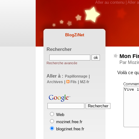
Aller au contenu
|
Aller 
BlogZiNet
Rechercher
Mon Fir
Par Mozin
Recherche avancée
Voilà ce q
Aller à :
Papillonnage
|
Archives
|
Fils
|
MZ-fr
Web
mozinet.free.fr
blogzinet.free.fr