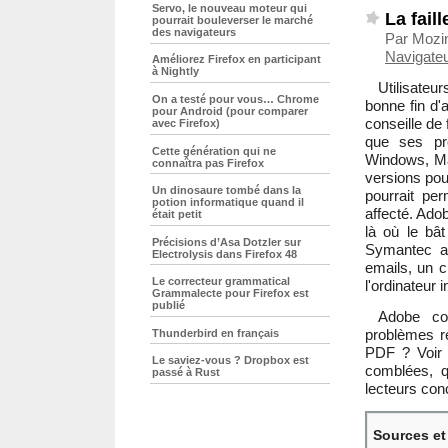
Servo, le nouveau moteur qui
La fail
pourrait bouleverser le marché
des navigateurs
Par Mozi
Navigate
Améliorez Firefox en participant
à Nightly
Utilisate
On a testé pour vous… Chrome
bonne fin d'
pour Android (pour comparer
conseille de 
avec Firefox)
que ses pr
Cette génération qui ne
Windows, Ma
connaîtra pas Firefox
versions pou
Un dinosaure tombé dans la
pourrait pe
potion informatique quand il
affecté. Adob
était petit
là où le bât
Précisions d’Asa Dotzler sur
Symantec a 
Electrolysis dans Firefox 48
emails, un c
Le correcteur grammatical
l'ordinateur i
Grammalecte pour Firefox est
publié
Adobe con
problèmes r
Thunderbird en français
PDF
? Voir
Le saviez-vous ? Dropbox est
comblées, q
passé à Rust
lecteurs con
Sources et