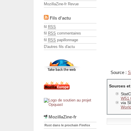
MozillaZine-fr Revue
Fils d'actu
fil
RSS
fil
RSS
commentaires
fil
RSS
papillonnage
D'autres fils d'actu
Source :
S
Sources et
StatC
W51 
via S
Worl
MozillaZine-fr
Rust dans le prochain Firefox