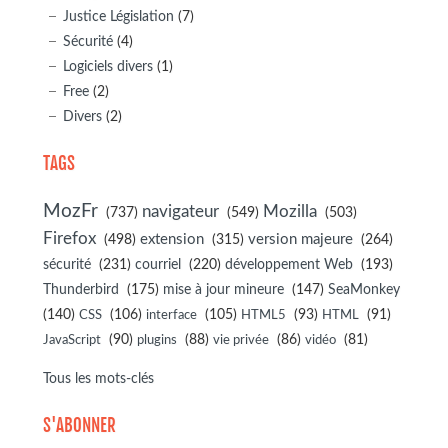
Justice Législation
(7)
Sécurité
(4)
Logiciels divers
(1)
Free
(2)
Divers
(2)
TAGS
MozFr
navigateur
Mozilla
(737)
(549)
(503)
Firefox
(498)
extension
(315)
version majeure
(264)
sécurité
(231)
courriel
(220)
développement Web
(193)
(175)
(147)
Thunderbird
mise à jour mineure
SeaMonkey
(140)
(106)
(105)
(93)
(91)
CSS
interface
HTML5
HTML
(90)
(88)
(86)
(81)
JavaScript
plugins
vie privée
vidéo
Tous les mots-clés
S'ABONNER