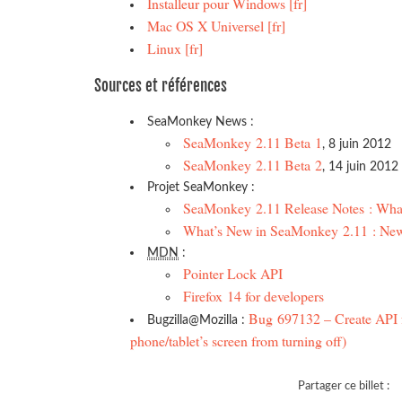
Installeur pour Windows [fr]
Mac OS X Universel [fr]
Linux [fr]
Sources et références
SeaMonkey News :
SeaMonkey 2.11 Beta 1
, 8 juin 2012
SeaMonkey 2.11 Beta 2
, 14 juin 2012
Projet SeaMonkey :
SeaMonkey 2.11 Release Notes : Wha
What’s New in SeaMonkey 2.11 : New
MDN
:
Pointer Lock API
Firefox 14 for developers
Bug 697132 – Create API fo
Bugzilla@Mozilla :
phone/tablet’s screen from turning off)
Partager ce billet :