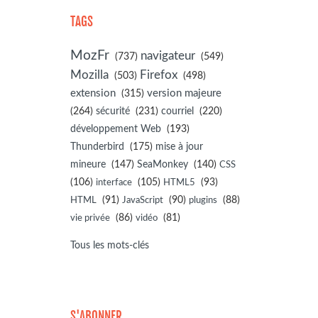
TAGS
MozFr
navigateur
(737)
(549)
Mozilla
Firefox
(503)
(498)
extension
(315)
version majeure
(264)
sécurité
(231)
courriel
(220)
développement Web
(193)
(175)
Thunderbird
mise à jour
(147)
(140)
mineure
SeaMonkey
CSS
(106)
(105)
(93)
interface
HTML5
(91)
(90)
(88)
HTML
JavaScript
plugins
(86)
(81)
vie privée
vidéo
Tous les mots-clés
S'ABONNER