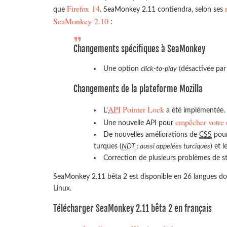
Firefox 14
que
. SeaMonkey 2.11 contiendra, selon ses
SeaMonkey 2.10
:
Changements spécifiques à SeaMonkey
Une option
click-to-play
(désactivée par
Changements de la plateforme Mozilla
API
Pointer Lock
L’
a été implémentée.
empêcher votre 
Une nouvelle API pour
De nouvelles améliorations de
CSS
pou
turques (
NDT
: aussi appelées turciques
) et l
Correction de plusieurs problèmes de sta
SeaMonkey 2.11 bêta 2 est disponible en 26 langues don
Linux.
Télécharger SeaMonkey 2.11 bêta 2 en français