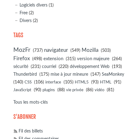
Logiciels divers
(1)
Free
(2)
Divers
(2)
TAGS
MozFr
navigateur
Mozilla
(737)
(549)
(503)
Firefox
(498)
extension
(315)
version majeure
(264)
sécurité
(231)
courriel
(220)
développement Web
(193)
(175)
(147)
Thunderbird
mise à jour mineure
SeaMonkey
(140)
(106)
(105)
(93)
(91)
CSS
interface
HTML5
HTML
(90)
(88)
(86)
(81)
JavaScript
plugins
vie privée
vidéo
Tous les mots-clés
S'ABONNER
Fil des billets
Fil des commentaires