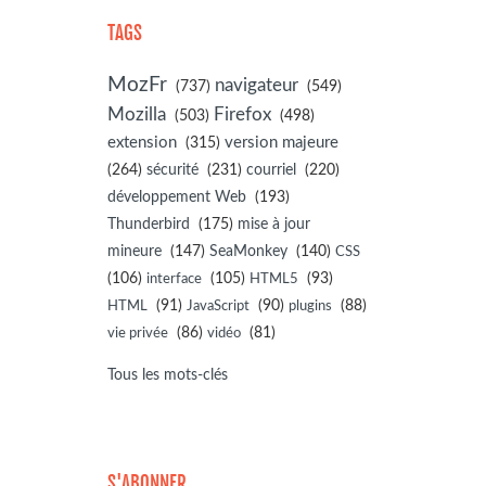
TAGS
MozFr
navigateur
(737)
(549)
Mozilla
Firefox
(503)
(498)
extension
(315)
version majeure
(264)
sécurité
(231)
courriel
(220)
développement Web
(193)
(175)
Thunderbird
mise à jour
(147)
(140)
mineure
SeaMonkey
CSS
(106)
(105)
(93)
interface
HTML5
(91)
(90)
(88)
HTML
JavaScript
plugins
(86)
(81)
vie privée
vidéo
Tous les mots-clés
S'ABONNER