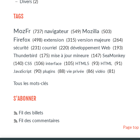
Divers
(2)
TAGS
MozFr
navigateur
Mozilla
(737)
(549)
(503)
Firefox
(498)
extension
(315)
version majeure
(264)
sécurité
(231)
courriel
(220)
développement Web
(193)
(175)
(147)
Thunderbird
mise à jour mineure
SeaMonkey
(140)
(106)
(105)
(93)
(91)
CSS
interface
HTML5
HTML
(90)
(88)
(86)
(81)
JavaScript
plugins
vie privée
vidéo
Tous les mots-clés
S'ABONNER
Fil des billets
Fil des commentaires
Page top