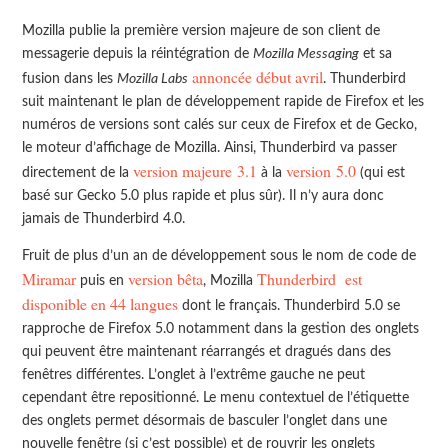
Mozilla publie la première version majeure de son client de
messagerie depuis la réintégration de
Mozilla Messaging
et sa
annoncée début avril
fusion dans les
Mozilla Labs
. Thunderbird
suit maintenant le plan de développement rapide de Firefox et les
numéros de versions sont calés sur ceux de Firefox et de Gecko,
le moteur d’affichage de Mozilla. Ainsi, Thunderbird va passer
version majeure 3.1
version 5.0
directement de la
à la
(qui est
basé sur Gecko 5.0 plus rapide et plus sûr). Il n’y aura donc
jamais de Thunderbird 4.0.
Fruit de plus d’un an de développement sous le nom de code de
Miramar
version bêta
Thunderbird est
puis en
, Mozilla
disponible en 44 langues
dont le français. Thunderbird 5.0 se
rapproche de Firefox 5.0 notamment dans la gestion des onglets
qui peuvent être maintenant réarrangés et dragués dans des
fenêtres différentes. L’onglet à l’extrême gauche ne peut
cependant être repositionné. Le menu contextuel de l’étiquette
des onglets permet désormais de basculer l’onglet dans une
nouvelle fenêtre (si c’est possible) et de rouvrir les onglets