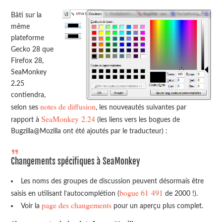
Bâti sur la
même
plateforme
Gecko 28 que
Firefox 28,
SeaMonkey
2.25
contiendra,
notes de diffusion
selon ses
, les nouveautés suivantes par
SeaMonkey 2.24
rapport à
(les liens vers les bogues de
Bugzilla@Mozilla ont été ajoutés par le traducteur) :
Changements spécifiques à SeaMonkey
Les noms des groupes de discussion peuvent désormais être
bogue 61 491
saisis en utilisant l’autocomplétion (
de 2000 !).
page des changements
Voir la
pour un aperçu plus complet.