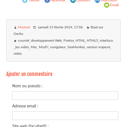
Twitter
Facebook
LinkedIn
Mastodon
Email
Mozinet
samedi 15 février 2014
, 17:06
Basé sur
Gecko
courriel
développement Web
Firefox
HTML
HTML5
interface
jeu vidéo
Mac
MozFr
navigateur
SeaMonkey
version majeure
vidéo
Ajouter un commentaire
Nom ou pseudo :
Adresse email :
Site web (facultatif) :