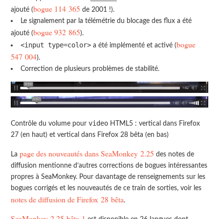
bogue 114 365
ajouté (
de 2001 !).
Le signalement par la télémétrie du blocage des flux a été
bogue 932 865
ajouté (
).
bogue
<input type=color>
a été implémenté et activé (
547 004
).
Correction de plusieurs problèmes de stabilité.
video
Contrôle du volume pour
HTML5 : vertical dans Firefox
27 (en haut) et vertical dans Firefox 28 bêta (en bas)
page des nouveautés dans SeaMonkey 2.25
La
des notes de
diffusion mentionne d’autres corrections de bogues intéressantes
propres à SeaMonkey. Pour davantage de renseignements sur les
bogues corrigés et les nouveautés de ce train de sorties, voir les
notes de diffusion de Firefox 28 bêta
.
SeaMonkey 2.25 bêta 1