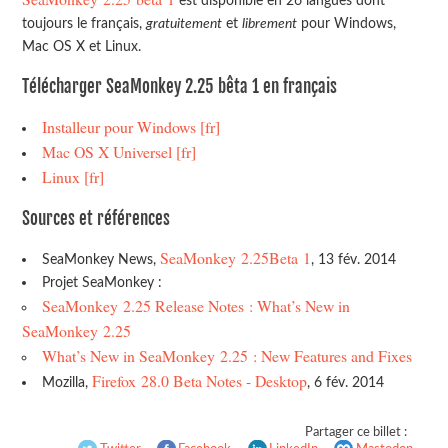
est disponible en 26 langues dont
toujours le français,
gratuitement
et
librement
pour Windows,
Mac OS X et Linux.
Télécharger SeaMonkey 2.25 bêta 1 en français
Installeur pour Windows [fr]
Mac OS X Universel [fr]
Linux [fr]
Sources et références
SeaMonkey 2.25Beta 1
SeaMonkey News,
, 13 fév. 2014
Projet SeaMonkey :
SeaMonkey 2.25 Release Notes : What’s New in
SeaMonkey 2.25
What’s New in SeaMonkey 2.25 : New Features and Fixes
Firefox 28.0 Beta Notes - Desktop
Mozilla,
, 6 fév. 2014
Partager ce billet :