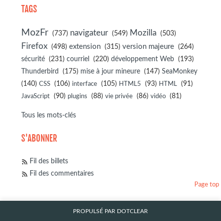
TAGS
MozFr
navigateur
Mozilla
(737)
(549)
(503)
Firefox
(498)
extension
(315)
version majeure
(264)
sécurité
(231)
courriel
(220)
développement Web
(193)
(175)
(147)
Thunderbird
mise à jour mineure
SeaMonkey
(140)
(106)
(105)
(93)
(91)
CSS
interface
HTML5
HTML
(90)
(88)
(86)
(81)
JavaScript
plugins
vie privée
vidéo
Tous les mots-clés
S'ABONNER
Fil des billets
Fil des commentaires
Page top
PROPULSÉ PAR
DOTCLEAR