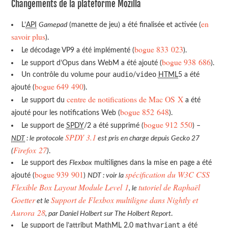
Changements de la plateforme Mozilla
en
L’
API
Gamepad
(manette de jeu) a été finalisée et activée (
savoir plus
).
bogue 833 023
Le décodage VP9 a été implémenté (
).
bogue 938 686
Le support d’Opus dans WebM a été ajouté (
).
audio
video
Un contrôle du volume pour
/
HTML
5 a été
bogue 649 490
ajouté (
).
centre de notifications de Mac OS X
Le support du
a été
bogue 852 648
ajouté pour les notifications Web (
).
bogue 912 550
Le support de
SPDY
/2 a été supprimé (
) –
SPDY 3.1
NDT
: le protocole
est pris en charge depuis Gecko 27
Firefox 27
(
)
.
Le support des
Flexbox
multilignes dans la mise en page a été
bogue 939 901
spécification du W3C
CSS
ajouté (
)
NDT : voir la
Flexible Box Layout Module Level 1
tutoriel de Raphaël
, le
Goetter
Support de Flexbox multiligne dans Nightly et
et le
Aurora 28
, par Daniel Holbert sur The Holbert Report
.
mathvariant
Le support de l’attribut
MathML
2.0
a été