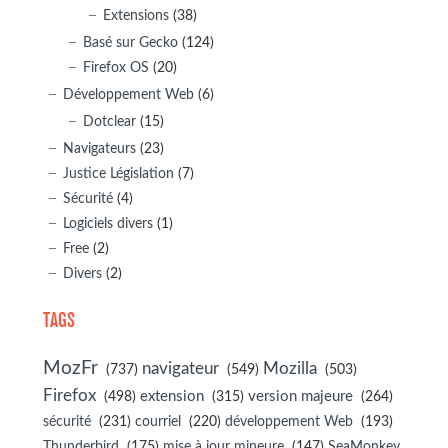
Extensions
(38)
Basé sur Gecko
(124)
Firefox OS
(20)
Développement Web
(6)
Dotclear
(15)
Navigateurs
(23)
Justice Législation
(7)
Sécurité
(4)
Logiciels divers
(1)
Free
(2)
Divers
(2)
TAGS
MozFr
navigateur
Mozilla
(737)
(549)
(503)
Firefox
(498)
extension
(315)
version majeure
(264)
sécurité
(231)
courriel
(220)
développement Web
(193)
(175)
(147)
Thunderbird
mise à jour mineure
SeaMonkey