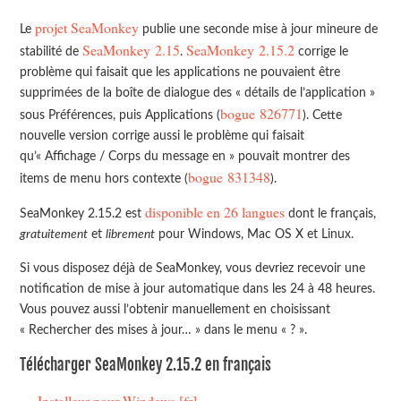
projet SeaMonkey
Le
publie une seconde mise à jour mineure de
SeaMonkey 2.15
SeaMonkey 2.15.2
stabilité de
.
corrige le
problème qui faisait que les applications ne pouvaient être
supprimées de la boîte de dialogue des « détails de l’application »
bogue 826771
sous Préférences, puis Applications (
). Cette
nouvelle version corrige aussi le problème qui faisait
qu’« Affichage / Corps du message en » pouvait montrer des
bogue 831348
items de menu hors contexte (
).
disponible en 26 langues
SeaMonkey 2.15.2 est
dont le français,
gratuitement
et
librement
pour Windows, Mac OS X et Linux.
Si vous disposez déjà de SeaMonkey, vous devriez recevoir une
notification de mise à jour automatique dans les 24 à 48 heures.
Vous pouvez aussi l’obtenir manuellement en choisissant
« Rechercher des mises à jour… » dans le menu « ? ».
Télécharger SeaMonkey 2.15.2 en français
Installeur pour Windows [fr]