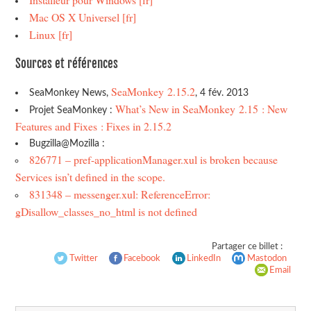
Mac OS X Universel [fr]
Linux [fr]
Sources et références
SeaMonkey 2.15.2
SeaMonkey News,
, 4 fév. 2013
What’s New in SeaMonkey 2.15 : New
Projet SeaMonkey :
Features and Fixes : Fixes in 2.15.2
Bugzilla@Mozilla :
826771 – pref-applicationManager.xul is broken because
Services isn’t defined in the scope.
831348 – messenger.xul: ReferenceError:
gDisallow_classes_no_html is not defined
Partager ce billet :
Twitter
Facebook
LinkedIn
Mastodon
Email