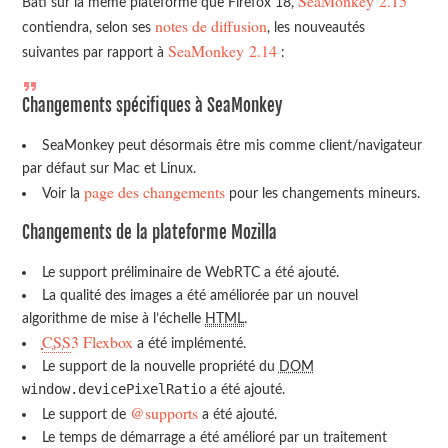
SeaMonkey 2.15
Bâti sur la même plateforme que Firefox 18,
notes de diffusion
contiendra, selon ses
, les nouveautés
SeaMonkey 2.14
suivantes par rapport à
:
Changements spécifiques à SeaMonkey
SeaMonkey peut désormais être mis comme client/navigateur
par défaut sur Mac et Linux.
page des changements
Voir la
pour les changements mineurs.
Changements de la plateforme Mozilla
Le support préliminaire de WebRTC a été ajouté.
La qualité des images a été améliorée par un nouvel
algorithme
de mise à l’échelle
HTML
.
CSS
3 Flexbox
a été implémenté.
Le support de la nouvelle propriété du
DOM
window.devicePixelRatio
a été ajouté.
@supports
Le support de
a été ajouté.
Le temps de démarrage a été amélioré par un traitement