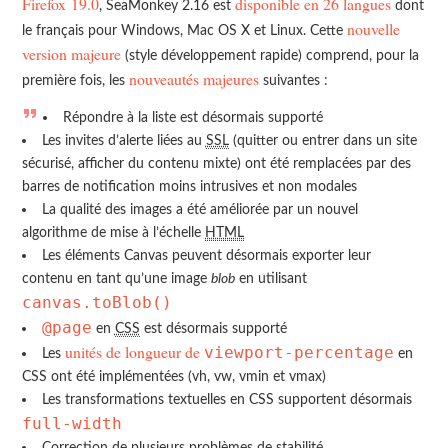
Firefox 19.0
disponible en 26 langues
, SeaMonkey 2.16 est
dont
nouvelle
le français pour Windows, Mac OS X et Linux. Cette
version majeure
(style développement rapide) comprend, pour la
nouveautés majeures
première fois, les
suivantes :
Répondre à la liste est désormais supporté
Les invites d’alerte liées au
SSL
(quitter ou entrer dans un site
sécurisé, afficher du contenu mixte) ont été remplacées par des
barres de notification moins intrusives et non modales
La qualité des images a été améliorée par un nouvel
algorithme de mise à l’échelle
HTML
Les éléments Canvas peuvent désormais exporter leur
contenu en tant qu’une image
blob
en utilisant
canvas.toBlob()
@page
en
CSS
est désormais supporté
unités de longueur de
viewport-percentage
Les
en
CSS ont été implémentées (vh, vw, vmin et vmax)
Les transformations textuelles en CSS supportent désormais
full-width
Correction de plusieurs problèmes de stabilité