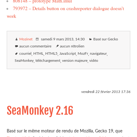
808148 – prototype Math.imul
793972 – Details button on crashreporter dialogue doesn’t
work
Mozinet
samedi 9 mars 2013
, 14:30
Basé sur Gecko
aucun commentaire
aucun rétrolien
courriel
HTML
HTML5
JavaScript
MozFr
navigateur
SeaMonkey
téléchargement
version majeure
vidéo
vendredi 22 février 2013
17:36
SeaMonkey 2.16
Basé sur le même moteur de rendu de Mozilla, Gecko 19, que