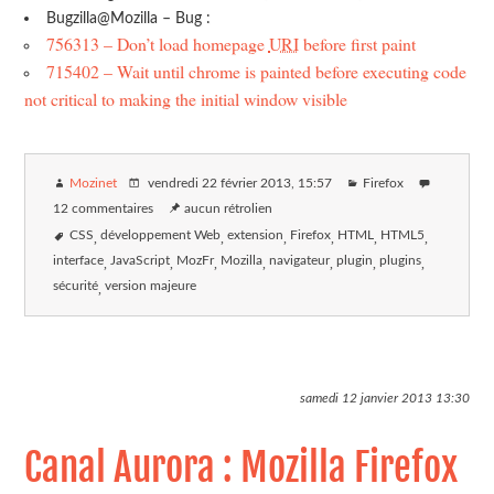
Bugzilla@Mozilla – Bug :
756313 – Don’t load homepage
URI
before first paint
715402 – Wait until chrome is painted before executing code
not critical to making the initial window visible
Mozinet
vendredi 22 février 2013
, 15:57
Firefox
12 commentaires
aucun rétrolien
CSS
développement Web
extension
Firefox
HTML
HTML5
interface
JavaScript
MozFr
Mozilla
navigateur
plugin
plugins
sécurité
version majeure
samedi 12 janvier 2013
13:30
Canal Aurora : Mozilla Firefox