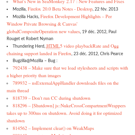
What’s New in SeaMonkey 2.17 : New Features and Fixes
Firefox 20.0 Beta Notes - Desktop
Mozilla,
, 22 fév. 2013
Firefox Development Highlights – Per
Mozilla Hacks,
Window Private Browsing & Canvas’
globalCompositeOperation new values
, 19 déc. 2012, Paul
Rouget et Robert Nyman
HTML
5 video playbackRate and Ogg
Thundering Herd,
chaining support landed in Firefox
, 23 déc. 2012, Chris Pearce
Bugzilla@Mozilla – Bug :
792438 – Make sure that we load stylesheets and scripts with
a higher priority than images
789932 – nsExternalAppHandler downloads files on the
main thread
818739 – Don’t run CC during shutdown
818296 – [Shutdown] js::NukeCrossCompartmentWrappers
takes up to 300ms on shutdown. Avoid doing it for optimized
shutdown
814562 – Implement clear() on WeakMaps