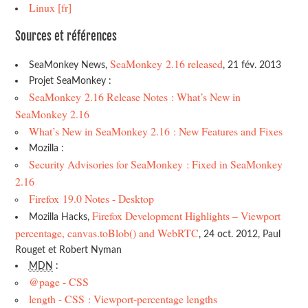
Linux [fr]
Sources et références
SeaMonkey 2.16 released
SeaMonkey News,
, 21 fév. 2013
Projet SeaMonkey :
SeaMonkey 2.16 Release Notes : What’s New in
SeaMonkey 2.16
What’s New in SeaMonkey 2.16 : New Features and Fixes
Mozilla :
Security Advisories for SeaMonkey : Fixed in SeaMonkey
2.16
Firefox 19.0 Notes - Desktop
Firefox Development Highlights – Viewport
Mozilla Hacks,
percentage, canvas.toBlob() and WebRTC
, 24 oct. 2012, Paul
Rouget et Robert Nyman
MDN
:
@page - CSS
length - CSS : Viewport-percentage lengths