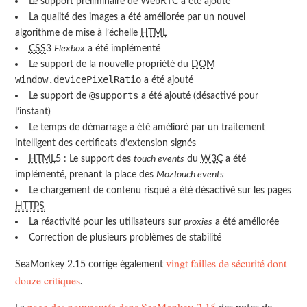
Le support préliminaire de WebRTC a été ajouté
La qualité des images a été améliorée par un nouvel
algorithme de mise à l’échelle
HTML
CSS
3
Flexbox
a été implémenté
Le support de la nouvelle propriété du
DOM
window.devicePixelRatio
a été ajouté
@supports
Le support de
a été ajouté (désactivé pour
l’instant)
Le temps de démarrage a été amélioré par un traitement
intelligent des certificats d’extension signés
HTML
5 : Le support des
touch events
du
W3C
a été
implémenté, prenant la place des
MozTouch events
Le chargement de contenu risqué a été désactivé sur les pages
HTTPS
La réactivité pour les utilisateurs sur
proxies
a été améliorée
Correction de plusieurs problèmes de stabilité
vingt failles de sécurité dont
SeaMonkey 2.15 corrige également
douze critiques
.
page des nouveautés dans SeaMonkey 2.15