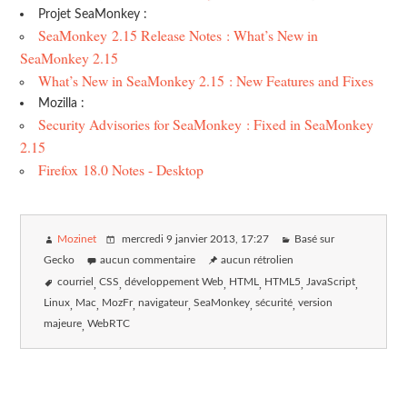
Projet SeaMonkey :
SeaMonkey 2.15 Release Notes : What’s New in
SeaMonkey 2.15
What’s New in SeaMonkey 2.15 : New Features and Fixes
Mozilla :
Security Advisories for SeaMonkey : Fixed in SeaMonkey
2.15
Firefox 18.0 Notes - Desktop
Mozinet
mercredi 9 janvier 2013
, 17:27
Basé sur
Gecko
aucun commentaire
aucun rétrolien
courriel
CSS
développement Web
HTML
HTML5
JavaScript
Linux
Mac
MozFr
navigateur
SeaMonkey
sécurité
version
majeure
WebRTC