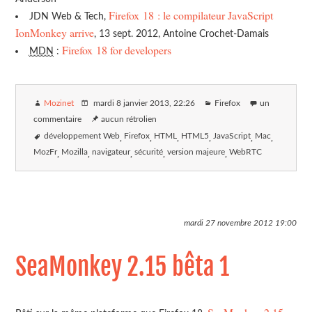
Firefox 18 : le compilateur JavaScript
JDN Web & Tech,
IonMonkey arrive
, 13 sept. 2012, Antoine Crochet-Damais
Firefox 18 for developers
MDN
:
Mozinet
mardi 8 janvier 2013
, 22:26
Firefox
un
commentaire
aucun rétrolien
développement Web
Firefox
HTML
HTML5
JavaScript
Mac
MozFr
Mozilla
navigateur
sécurité
version majeure
WebRTC
mardi 27 novembre 2012
19:00
SeaMonkey 2.15 bêta 1