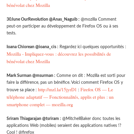
bénévolat chez Mozilla
30June OurRevolution @Anas_Naguib :
@mozilla Comment
peut-on participer au développement de Firefox OS ou à ses
tests.
Ioana Chiorean @ioana_cis :
Regardez ici quelques opportunités :
Mozilla - Impliquez-vous : découvrez les possibilités de
bénévolat chez Mozilla
Mark Surman @msurman :
Comme on dit : Mozilla est sorti pour
faire la différence, pas un bénéfice. Voici comment Firefox OS y
http://mzl.la/15jyrD1
Firefox OS — Le
trouve sa place :
:
téléphone adaptatif — Fonctionnalités, applis et plus : un
smartphone complet — mozilla.org
Sriram Thiagarajan @tsriram :
@MitchellBaker donc toutes les
applications Web (mobiles) seraient des applications natives !?
Cool ! @firefox