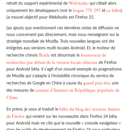
WebAudio
retrait du support expérimental de
qui ciblait alors
bogue 779 297
ce billet
uniquement les développeurs (voir le
et
).
Le nouvel objectif pour WebAudio est Firefox 25.
Les ajouts que mentionnent ces dernières notes de diffusion ne
nous concernent pas directement, mais nous renseignent sur la
stratégie mondiale de Mozilla. Trois nouvelles langues ont été
intégrées aux versions multi-locales Android. Et, le moteur de
Baidu
fournisseur de
recherche chinois
est désormais le
recherches par défaut de la version locale chinoise
de Firefox
pour Android bêta. Il s’agit d’un nouvel exemple du pragmatisme
de Mozilla qui s’adapte à l’instabilité chronique du service de
grand pare-feu
recherches de Google en Chine à cause du
, une
censure d’Internet en République populaire de
des mesures de
Chine
.
billet du blog des versions futures
En prime, je vous ai traduit le
de Firefox
qui revient sur les nouveautés dans Firefox 24 bêta
pour Android mais ne cite que la nouvelle « console navigateur »
dans les outils de développement de Firefox 24 pour ordinateur