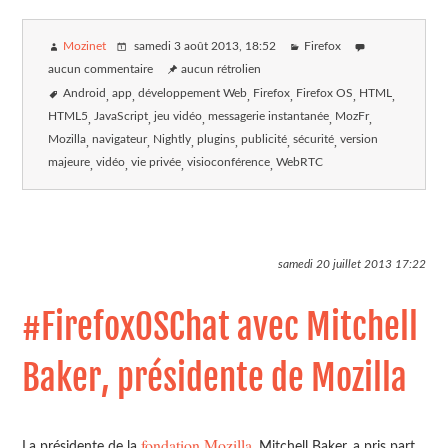
Mozinet
samedi 3 août 2013
, 18:52
Firefox
aucun commentaire
aucun rétrolien
Android
app
développement Web
Firefox
Firefox OS
HTML
HTML5
JavaScript
jeu vidéo
messagerie instantanée
MozFr
Mozilla
navigateur
Nightly
plugins
publicité
sécurité
version
majeure
vidéo
vie privée
visioconférence
WebRTC
samedi 20 juillet 2013
17:22
#FirefoxOSChat avec Mitchell
Baker, présidente de Mozilla
fondation Mozilla
La présidente de la
, Mitchell Baker, a pris part