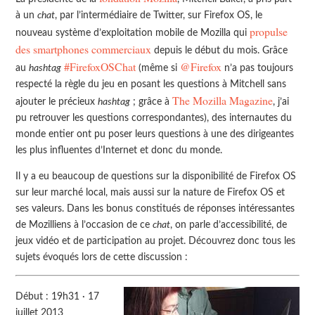
à un
chat
, par l’intermédiaire de Twitter, sur Firefox OS, le
propulse
nouveau système d’exploitation mobile de Mozilla qui
des smartphones commerciaux
depuis le début du mois. Grâce
#FirefoxOSChat
@Firefox
au
hashtag
(même si
n’a pas toujours
respecté la règle du jeu en posant les questions à Mitchell sans
The Mozilla Magazine
ajouter le précieux
hashtag
; grâce à
, j’ai
pu retrouver les questions correspondantes), des internautes du
monde entier ont pu poser leurs questions à une des dirigeantes
les plus influentes d’Internet et donc du monde.
Il y a eu beaucoup de questions sur la disponibilité de Firefox OS
sur leur marché local, mais aussi sur la nature de Firefox OS et
ses valeurs. Dans les bonus constitués de réponses intéressantes
de Mozilliens à l’occasion de ce
chat
, on parle d’accessibilité, de
jeux vidéo et de participation au projet. Découvrez donc tous les
sujets évoqués lors de cette discussion :
Début : 19h31 · 17
juillet 2013