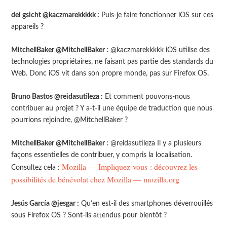
dei gsicht @kaczmarekkkkk :
Puis-je faire fonctionner iOS sur ces
appareils ?
MitchellBaker @MitchellBaker :
@kaczmarekkkkk iOS utilise des
technologies propriétaires, ne faisant pas partie des standards du
Web. Donc iOS vit dans son propre monde, pas sur Firefox OS.
Bruno Bastos @reidasutileza :
Et comment pouvons-nous
contribuer au projet ? Y a-t-il une équipe de traduction que nous
pourrions rejoindre, @MitchellBaker ?
MitchellBaker @MitchellBaker :
@reidasutileza Il y a plusieurs
façons essentielles de contribuer, y compris la localisation.
Mozilla — Impliquez-vous : découvrez les
Consultez cela :
possibilités de bénévolat chez Mozilla — mozilla.org
Jesús García @jesgar :
Qu’en est-il des smartphones déverrouillés
sous Firefox OS ? Sont-ils attendus pour bientôt ?