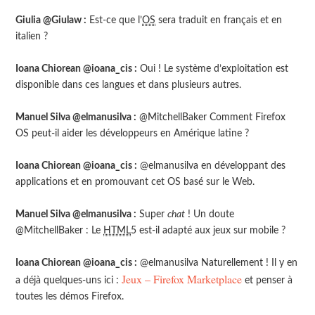
Giulia @Giulaw :
Est-ce que l’
OS
sera traduit en français et en
italien ?
Ioana Chiorean @ioana_cis :
Oui ! Le système d’exploitation est
disponible dans ces langues et dans plusieurs autres.
Manuel Silva @elmanusilva :
@MitchellBaker Comment Firefox
OS peut-il aider les développeurs en Amérique latine ?
Ioana Chiorean @ioana_cis :
@elmanusilva en développant des
applications et en promouvant cet OS basé sur le Web.
Manuel Silva @elmanusilva :
Super
chat
! Un doute
@MitchellBaker : Le
HTML
5 est-il adapté aux jeux sur mobile ?
Ioana Chiorean @ioana_cis :
@elmanusilva Naturellement ! Il y en
Jeux – Firefox Marketplace
a déjà quelques-uns ici :
et penser à
toutes les démos Firefox.