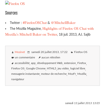
Sources
#FirefoxOSChat
@MitchellBaker
Twitter :
&
Highlights of Firefox OS Chat with
The Mozilla Magazine,
Mozilla’s Mitchell Baker on Twitter
, 18 juil. 2013, A.I. Sajib
Mozinet
samedi 20 juillet 2013
, 17:22
Firefox OS
un commentaire
aucun rétrolien
accessibilité
app
développement Web
extension
Firefox
Firefox OS
Google Chrome
HTML5
jeu vidéo
logiciel libre
messagerie instantanée
moteur de recherche
MozFr
Mozilla
navigateur
samedi 13 juillet 2013
13:05