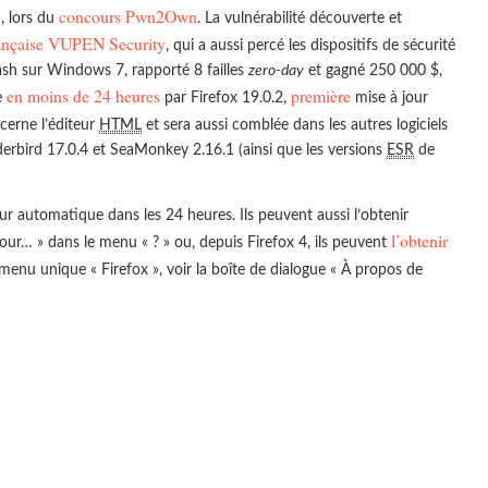
concours Pwn2Own
s
, lors du
. La vulnérabilité découverte et
rançaise VUPEN Security
, qui a aussi percé les dispositifs de sécurité
sh sur Windows 7, rapporté 8 failles
zero-day
et gagné 250 000 $,
en moins de 24 heures
première
e
par Firefox 19.0.2,
mise à jour
erne l’éditeur
HTML
et sera aussi comblée dans les autres logiciels
derbird 17.0.4 et SeaMonkey 2.16.1 (ainsi que les versions
ESR
de
jour automatique dans les 24 heures. Ils peuvent aussi l’obtenir
l’obtenir
ur… » dans le menu « ? » ou, depuis Firefox 4, ils peuvent
menu unique « Firefox », voir la boîte de dialogue « À propos de