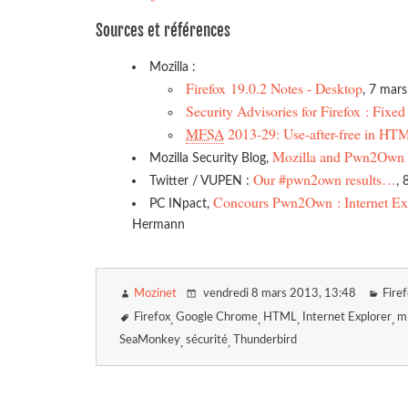
Sources et références
Mozilla :
Firefox 19.0.2 Notes - Desktop
, 7 mar
Security Advisories for Firefox : Fixed
MFSA
2013-29: Use-after-free in HT
Mozilla and Pwn2Own 
Mozilla Security Blog,
Our #pwn2own results…
Twitter / VUPEN :
,
Concours Pwn2Own : Internet Exp
PC INpact,
Hermann
Mozinet
vendredi 8 mars 2013
, 13:48
Fire
Firefox
Google Chrome
HTML
Internet Explorer
mi
SeaMonkey
sécurité
Thunderbird