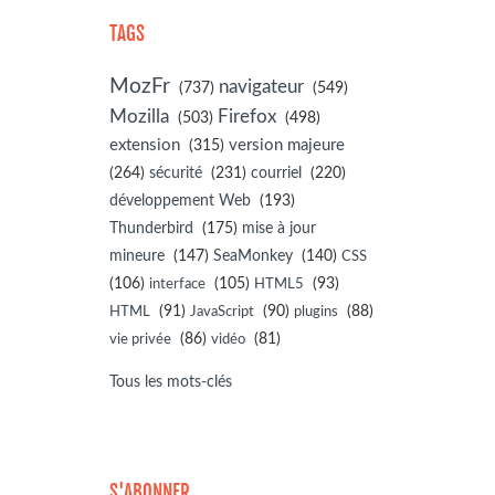
TAGS
MozFr
navigateur
(737)
(549)
Mozilla
Firefox
(503)
(498)
extension
(315)
version majeure
(264)
sécurité
(231)
courriel
(220)
développement Web
(193)
(175)
Thunderbird
mise à jour
(147)
(140)
mineure
SeaMonkey
CSS
(106)
(105)
(93)
interface
HTML5
(91)
(90)
(88)
HTML
JavaScript
plugins
(86)
(81)
vie privée
vidéo
Tous les mots-clés
S'ABONNER