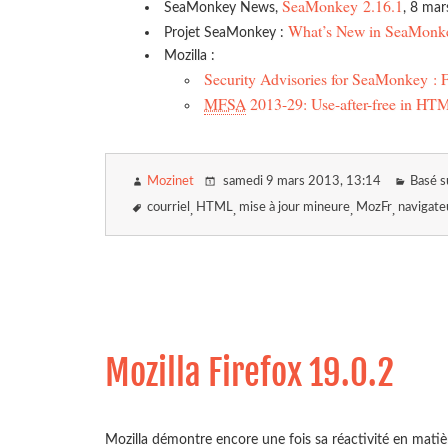
SeaMonkey 2.16.1
SeaMonkey News,
, 8 ma
What’s New in SeaMonkey
Projet SeaMonkey :
Mozilla :
Security Advisories for SeaMonkey :
MFSA
2013-29: Use-after-free in HT
Mozinet
samedi 9 mars 2013
, 13:14
Basé s
courriel
HTML
mise à jour mineure
MozFr
navigate
Mozilla Firefox 19.0.2
Mozilla démontre encore une fois sa réactivité en mati