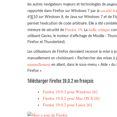
les autres navigateurs majeurs et technologies de
plugin
société f
rapportée dans Firefox sur Windows 7 par la
d’
IE
10 sur Windows 8, de Java sur Windows 7 et de Fla
permet l’exécution de code arbitraire. Elle a été comblé
Firefox 19
faille critique
mineure de sécurité de
. La
conc
utilisant Gecko, le moteur d’affichage de Mozilla : Thun
Firefox et Thunderbird).
Les utilisateurs de Firefox devraient recevoir la mise à 
manuellement en choisissant « Rechercher des mises à jo
manuellement
en allant, dans le sous-menu « Aide » du 
Firefox ».
Télécharger Firefox 19.0.2 en français
Firefox 19.0.2 pour Windows [fr]
Firefox 19.0.2 pour Mac OS X [fr]
Firefox 19.0.2 pour Linux [fr]