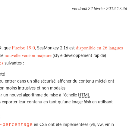
vendredi 22 février 2013
17:36
Firefox 19.0
disponible en 26 langues
9, que
, SeaMonkey 2.16 est
nouvelle version majeure
tte
(style développement rapide)
es
suivantes :
rté
ou entrer dans un site sécurisé, afficher du contenu mixte) ont
ion moins intrusives et non modales
ar un nouvel algorithme de mise à l’échelle
HTML
 exporter leur contenu en tant qu’une image
blob
en utilisant
é
-percentage
en CSS ont été implémentées (vh, vw, vmin