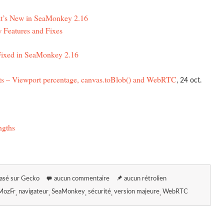
t’s New in SeaMonkey 2.16
 Features and Fixes
 Fixed in SeaMonkey 2.16
ts – Viewport percentage, canvas.toBlob() and WebRTC
, 24 oct.
ngths
asé sur Gecko
aucun commentaire
aucun rétrolien
MozFr
navigateur
SeaMonkey
sécurité
version majeure
WebRTC