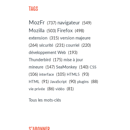
TAGS
MozFr
navigateur
(737)
(549)
Mozilla
Firefox
(503)
(498)
extension
(315)
version majeure
(264)
sécurité
(231)
courriel
(220)
développement Web
(193)
(175)
Thunderbird
mise à jour
(147)
(140)
mineure
SeaMonkey
CSS
(106)
(105)
(93)
interface
HTML5
(91)
(90)
(88)
HTML
JavaScript
plugins
(86)
(81)
vie privée
vidéo
Tous les mots-clés
S'ABONNER