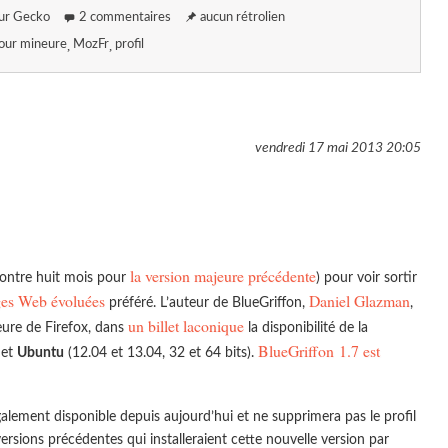
ur Gecko
2 commentaires
aucun rétrolien
jour mineure
MozFr
profil
vendredi 17 mai 2013
20:05
la version majeure précédente
ontre huit mois pour
) pour voir sortir
es Web évoluées
Daniel Glazman
préféré. L’auteur de BlueGriffon,
,
un billet laconique
eure de Firefox, dans
la disponibilité de la
BlueGriffon 1.7 est
 et
Ubuntu
(12.04 et 13.04, 32 et 64 bits).
alement disponible depuis aujourd’hui et ne supprimera pas le profil
versions précédentes qui installeraient cette nouvelle version par