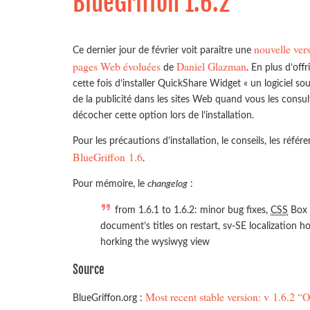
BlueGriffon 1.6.2
nouvelle vers
Ce dernier jour de février voit paraître une
pages Web évoluées
Daniel Glazman
de
. En plus d’off
cette fois d’installer QuickShare Widget « un logiciel sou
de la publicité dans les sites Web quand vous les consu
décocher cette option lors de l’installation.
Pour les précautions d’installation, le conseils, les référ
BlueGriffon 1.6
.
Pour mémoire, le
changelog
:
from 1.6.1 to 1.6.2: minor bug fixes,
CSS
Box 
document’s titles on restart, sv-SE localization 
horking the wysiwyg view
Source
Most recent stable version: v 1.6.2 “
BlueGriffon.org :