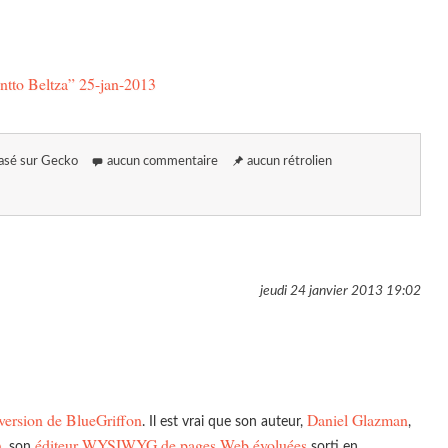
Ontto Beltza” 25-jan-2013
asé sur Gecko
aucun commentaire
aucun rétrolien
jeudi 24 janvier 2013
19:02
version de BlueGriffon
Daniel Glazman
. Il est vrai que son auteur,
,
n
éditeur
WYSIWYG
de pages Web évoluées
, son
sorti en