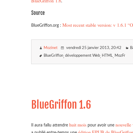
BlueGriffon 1.6
.
Source
Most recent stable version: v 1.6.1 “
BlueGriffon.org :
Mozinet
vendredi 25 janvier 2013
, 20:42
B
BlueGriffon
développement Web
HTML
MozFr
BlueGriffon 1.6
huit mois
nouvelle 
Il aura fallu attendre
pour avoir une
édition
EPUB
de BlueGriffo
a publié entre-temps une