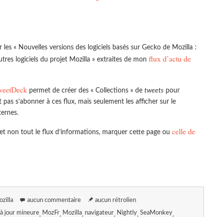
r les « Nouvelles versions des logiciels basés sur Gecko de Mozilla :
flux d’actu de
utres logiciels du projet Mozilla » extraites de mon
weetDeck
permet de créer des « Collections » de
tweets
pour
t pas s’abonner à ces flux, mais seulement les afficher sur le
ternes.
celle de
a et non tout le flux d’informations, marquer cette page ou
zilla
aucun commentaire
aucun rétrolien
à jour mineure
MozFr
Mozilla
navigateur
Nightly
SeaMonkey