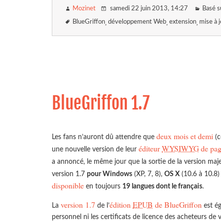
Mozinet
samedi 22 juin 2013
, 14:27
Basé s
BlueGriffon
développement Web
extension
mise à 
BlueGriffon 1.7
deux mois et demi
Les fans n’auront dû attendre que
(c
éditeur
WYSIWYG
de pag
une nouvelle version de leur
a annoncé, le même jour que la sortie de la version maj
version 1.7
pour Windows
(XP, 7, 8),
OS X
(10.6 à 10.8)
disponible
en toujours
19 langues dont le français
.
version 1.7
édition
EPUB
de BlueGriffon
La
de l’
est ég
personnel ni les certificats de licence des acheteurs de 