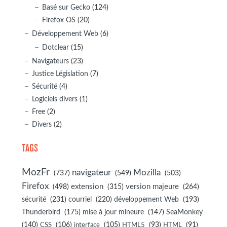
Basé sur Gecko
(124)
Firefox OS
(20)
Développement Web
(6)
Dotclear
(15)
Navigateurs
(23)
Justice Législation
(7)
Sécurité
(4)
Logiciels divers
(1)
Free
(2)
Divers
(2)
TAGS
MozFr
navigateur
Mozilla
(737)
(549)
(503)
Firefox
(498)
extension
(315)
version majeure
(264)
sécurité
(231)
courriel
(220)
développement Web
(193)
(175)
(147)
Thunderbird
mise à jour mineure
SeaMonkey
(140)
(106)
(105)
(93)
(91)
CSS
interface
HTML5
HTML