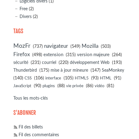
Logiciels divers
(1)
Free
(2)
Divers
(2)
TAGS
MozFr
navigateur
Mozilla
(737)
(549)
(503)
Firefox
(498)
extension
(315)
version majeure
(264)
sécurité
(231)
courriel
(220)
développement Web
(193)
(175)
(147)
Thunderbird
mise à jour mineure
SeaMonkey
(140)
(106)
(105)
(93)
(91)
CSS
interface
HTML5
HTML
(90)
(88)
(86)
(81)
JavaScript
plugins
vie privée
vidéo
Tous les mots-clés
S'ABONNER
Fil des billets
Fil des commentaires