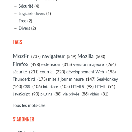
Sécurité
(4)
Logiciels divers
(1)
Free
(2)
Divers
(2)
TAGS
MozFr
navigateur
Mozilla
(737)
(549)
(503)
Firefox
(498)
extension
(315)
version majeure
(264)
sécurité
(231)
courriel
(220)
développement Web
(193)
(175)
(147)
Thunderbird
mise à jour mineure
SeaMonkey
(140)
(106)
(105)
(93)
(91)
CSS
interface
HTML5
HTML
(90)
(88)
(86)
(81)
JavaScript
plugins
vie privée
vidéo
Tous les mots-clés
S'ABONNER