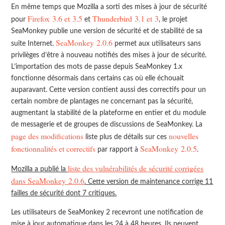
En même temps que Mozilla a sorti des mises à jour de sécurité
Firefox 3.6 et 3.5
Thunderbird 3.1 et 3
pour
et
, le projet
SeaMonkey publie une version de sécurité et de stabilité de sa
SeaMonkey 2.0.6
suite Internet.
permet aux utilisateurs sans
privilèges d’être à nouveau notifiés des mises à jour de sécurité.
L’importation des mots de passe depuis SeaMonkey 1.x
fonctionne désormais dans certains cas où elle échouait
auparavant. Cette version contient aussi des correctifs pour un
certain nombre de plantages ne concernant pas la sécurité,
augmentant la stabilité de la plateforme en entier et du module
de messagerie et de groupes de discussions de SeaMonkey. La
page des modifications
nouvelles
liste plus de détails sur ces
fonctionnalités et correctifs
SeaMonkey 2.0.5
par rapport à
.
liste des vulnérabilités de sécurité corrigées
Mozilla a publié la
dans SeaMonkey 2.0.6
. Cette version de maintenance corrige 11
failles de sécurité dont 7 critiques.
Les utilisateurs de SeaMonkey 2 recevront une notification de
mise à jour automatique dans les 24 à 48 heures. Ils peuvent