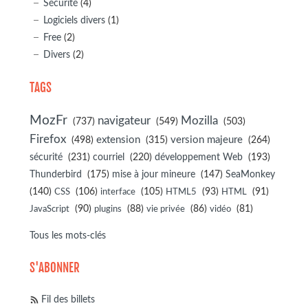
Sécurité
(4)
Logiciels divers
(1)
Free
(2)
Divers
(2)
TAGS
MozFr
navigateur
Mozilla
(737)
(549)
(503)
Firefox
(498)
extension
(315)
version majeure
(264)
sécurité
(231)
courriel
(220)
développement Web
(193)
(175)
(147)
Thunderbird
mise à jour mineure
SeaMonkey
(140)
(106)
(105)
(93)
(91)
CSS
interface
HTML5
HTML
(90)
(88)
(86)
(81)
JavaScript
plugins
vie privée
vidéo
Tous les mots-clés
S'ABONNER
Fil des billets