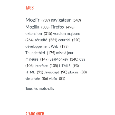
TAGS
MozFr
navigateur
(737)
(549)
Mozilla
Firefox
(503)
(498)
extension
(315)
version majeure
(264)
sécurité
(231)
courriel
(220)
développement Web
(193)
(175)
Thunderbird
mise à jour
(147)
(140)
mineure
SeaMonkey
CSS
(106)
(105)
(93)
interface
HTML5
(91)
(90)
(88)
HTML
JavaScript
plugins
(86)
(81)
vie privée
vidéo
Tous les mots-clés
S'ABONNER