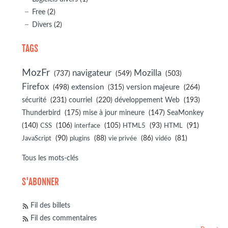
Free
(2)
Divers
(2)
TAGS
MozFr
navigateur
Mozilla
(737)
(549)
(503)
Firefox
(498)
extension
(315)
version majeure
(264)
sécurité
(231)
courriel
(220)
développement Web
(193)
(175)
(147)
Thunderbird
mise à jour mineure
SeaMonkey
(140)
(106)
(105)
(93)
(91)
CSS
interface
HTML5
HTML
(90)
(88)
(86)
(81)
JavaScript
plugins
vie privée
vidéo
Tous les mots-clés
S'ABONNER
Fil des billets
Fil des commentaires