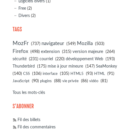
Logiciels divers
(1)
Free
(2)
Divers
(2)
TAGS
MozFr
navigateur
Mozilla
(737)
(549)
(503)
Firefox
(498)
extension
(315)
version majeure
(264)
sécurité
(231)
courriel
(220)
développement Web
(193)
(175)
(147)
Thunderbird
mise à jour mineure
SeaMonkey
(140)
(106)
(105)
(93)
(91)
CSS
interface
HTML5
HTML
(90)
(88)
(86)
(81)
JavaScript
plugins
vie privée
vidéo
Tous les mots-clés
S'ABONNER
Fil des billets
Fil des commentaires