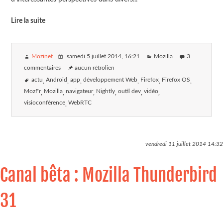
Lire la suite
Mozinet
samedi 5 juillet 2014
, 16:21
Mozilla
3
commentaires
aucun rétrolien
actu
Android
app
développement Web
Firefox
Firefox OS
MozFr
Mozilla
navigateur
Nightly
outil dev
vidéo
visioconférence
WebRTC
vendredi 11 juillet 2014
14:32
Canal bêta : Mozilla Thunderbird
31