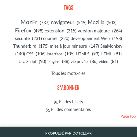
TAGS
MozFr
navigateur
Mozilla
(737)
(549)
(503)
Firefox
(498)
extension
(315)
version majeure
(264)
sécurité
(231)
courriel
(220)
développement Web
(193)
(175)
(147)
Thunderbird
mise à jour mineure
SeaMonkey
(140)
(106)
(105)
(93)
(91)
CSS
interface
HTML5
HTML
(90)
(88)
(86)
(81)
JavaScript
plugins
vie privée
vidéo
Tous les mots-clés
S'ABONNER
Fil des billets
Fil des commentaires
Page top
PROPULSÉ PAR
DOTCLEAR